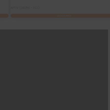
APTIV (DELPHI - FCI)
AGGIUNGI