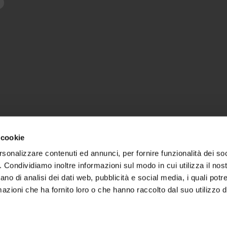
 cookie
rsonalizzare contenuti ed annunci, per fornire funzionalità dei so
o. Condividiamo inoltre informazioni sul modo in cui utilizza il nost
ano di analisi dei dati web, pubblicità e social media, i quali pot
P.I. 02851040234 - © 2023 - All Rights Reserved
azioni che ha fornito loro o che hanno raccolto dal suo utilizzo de
Privacy e note legali
|
Cookie policy