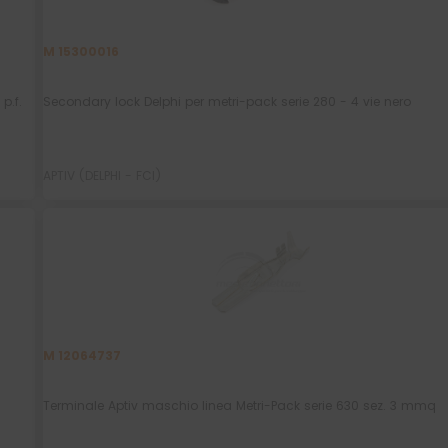
Close
M 15300016
this
module
p.f.
Secondary lock Delphi per metri-pack serie 280 - 4 vie nero
APTIV (DELPHI - FCI)
M 12064737
Terminale Aptiv maschio linea Metri-Pack serie 630 sez. 3 mmq