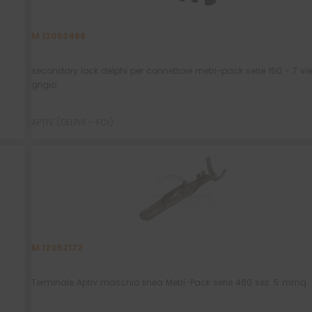
M 12052486
secondary lock delphi per connettore metri-pack serie 150 - 7 vie 
grigio
APTIV (DELPHI - FCI)
M 12052172
Terminale Aptiv maschio linea Metri-Pack serie 480 sez. 5 mmq
Non mostrare più.