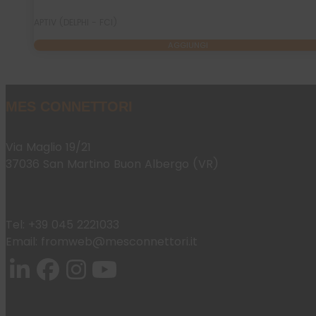
APTIV (DELPHI - FCI)
AGGIUNGI
MES CONNETTORI
Via Maglio 19/21
37036 San Martino Buon Albergo (VR)
Tel:
+39 045 2221033
Email:
fromweb@mesconnettori.it