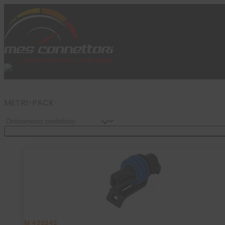
Skip to content
Azienda
Prodotti
Cataloghi
Brand
Applicazioni
News
METRI-PACK
Profilo
Filtra Prodotti
M 402242