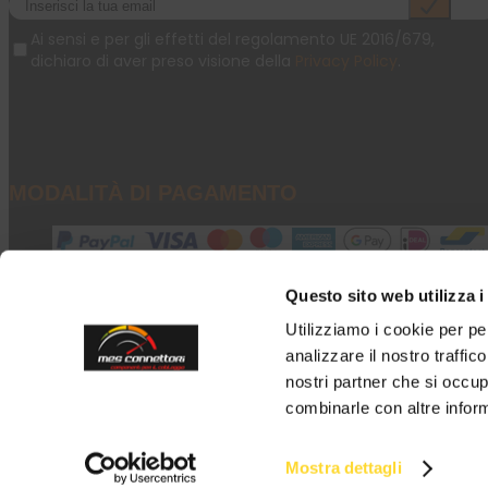
Ai sensi e per gli effetti del regolamento UE 2016/679,
dichiaro di aver preso visione della
Privacy Policy
.
MODALITÀ DI PAGAMENTO
Questo sito web utilizza i
SICUREZZA CERTIFICATA
Utilizziamo i cookie per pe
analizzare il nostro traffic
nostri partner che si occup
combinarle con altre inform
Mostra dettagli