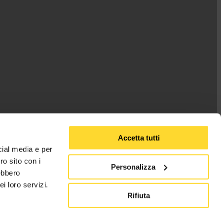
Accetta tutti
cial media e per
ro sito con i
Personalizza
rebbero
i loro servizi.
Rifiuta