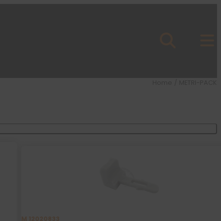
Home
/ METRI-PACK
M 12020833