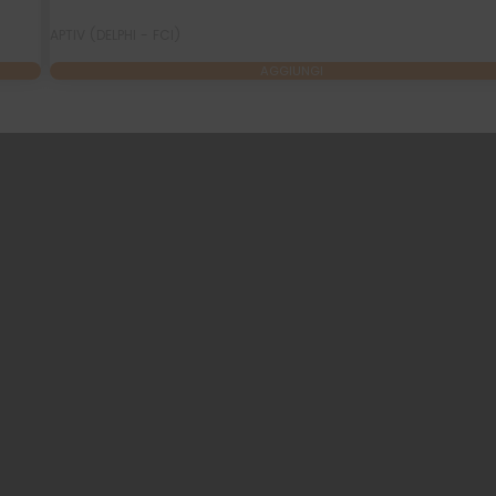
APTIV (DELPHI - FCI)
AGGIUNGI