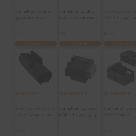
Connettore cablato
connettore cablato
connettore tyco s
tyco debimetro
tyco debimetro serie
MQS - 2 vie p.f. 
Ducato - 6 vie p.f. (2
GET - 6 vie p.f. (6 vie
secondary lock 
vie chiuse)
aperte)
MES
MES
TYCO
AGGIUNGI
AGGIUNGI
AGGIUNGI
M 967570-4
M 2-967640-1
M 1745000-3
connettore tyco serie
connettore tyco serie
Connettore tyco s
MQS - 2 vie p.m. con
MQS - 4 vie p.f. grigio
MQS - 8 vie p.f.
clip
code ''B''
TYCO
TYCO
TYCO