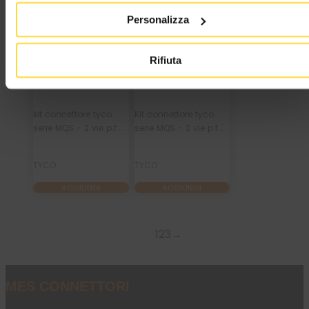
Personalizza
Non mostrare più.
Rifiuta
M 284703-1K
M 1718555-1K
kit connettore tyco
Kit connettore tyco
serie MQS - 2 vie p.f.
serie MQS - 2 vie p.f.
con secondary lock
nero (bianco-grigio)
verde
TYCO
TYCO
AGGIUNGI
AGGIUNGI
1
2
3
→
MES CONNETTORI