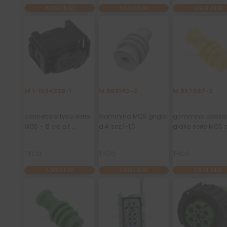
AGGIUNGI
AGGIUNGI
AGGIUNGI
M 1-1534229-1
M 963142-2
M 967067-2
connettore tyco serie
Gommino MQS grigio
gommino passa
MQS - 8 vie p.f.
d.4 sez.1-1,5
giallo serie MQS 
sealed
1,10-1,30 mmq
TYCO
TYCO
TYCO
AGGIUNGI
AGGIUNGI
AGGIUNGI