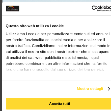
6 vie p.f. (6 vie
6 vie p.f. (2 vie
aperte) code ''B''
chiuse)
TYCO
TYCO
TYCO
AGGIUNGI
AGGIUNGI
AGGIUNGI
Questo sito web utilizza i cookie
Utilizziamo i cookie per personalizzare contenuti ed annunci,
per fornire funzionalità dei social media e per analizzare il
nostro traffico. Condividiamo inoltre informazioni sul modo in
cui utilizza il nostro sito con i nostri partner che si occupano
di analisi dei dati web, pubblicità e social media, i quali
M 929051-1K
M 1355348-1K
M 9-1718333-1K
potrebbero combinarle con altre informazioni che ha fornito
loro o che hanno raccolto dal suo utilizzo dei loro servizi.
kit connettore tyco
Kit Connettore tyco
Kit connettore ty
serie MQS - 12 vie p.f.
serie MQS - 18 vie p.f.
serie MQS - 2 vie 
nero
nero
azzurro CODE ''Z''
Mostra dettagli
TYCO
TYCO
TYCO
AGGIUNGI
AGGIUNGI
AGGIUNGI
Accetta tutti