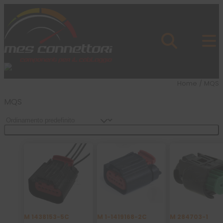
Skip to content
Azienda
Prodotti
Cataloghi
Brand
Home
/ MQS
Applicazioni
News
MQS
Profilo
Filtra Prodotti
M 1438153-5C
M 1-1419168-2C
M 284703-1