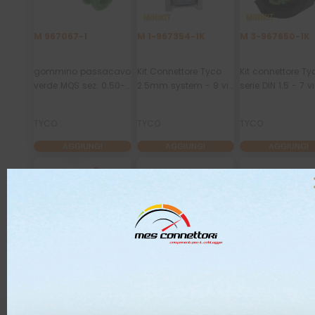
M 967067-1
M 1-967354-1K
M 3-967650-1K
gommino passacavo
Kit Connettore Tyco
Kit connettore Ty
verde MQS sez. 0.50-
2.5mm system - 9 vie
serie DIN 1.5 - 7 vi
0.75 mmq
p.f.
verde
TYCO
TYCO
TYCO
AGGIUNGI
AGGIUNGI
AGGIUNGI
M 1-1419168-2K
M 1438153-5K
M 1534151-1K
Kit connettore tyco
kit connettore TYCO
Kit connettore Ty
serie GET debimetro -
serie hsg debimetro -
serie MQS - 12 vie 