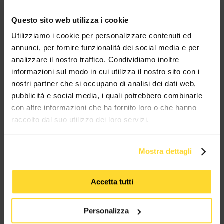
Questo sito web utilizza i cookie
Utilizziamo i cookie per personalizzare contenuti ed
BRAND CHE COLLABORANO CON
annunci, per fornire funzionalità dei social media e per
MES CONNETTORI
analizzare il nostro traffico. Condividiamo inoltre
informazioni sul modo in cui utilizza il nostro sito con i
nostri partner che si occupano di analisi dei dati web,
TUTTI I MARCHI UTILIZZATI SONO COPYRIGHT DELLE RISPETTIVE CASE
PRODUTTRICI
pubblicità e social media, i quali potrebbero combinarle
con altre informazioni che ha fornito loro o che hanno
raccolto dal suo utilizzo dei loro servizi.
Mostra dettagli
MES CONNETTORI
Accetta tutti
Via Maglio 19/21
Personalizza
37036 San Martino Buon Albergo (VR)