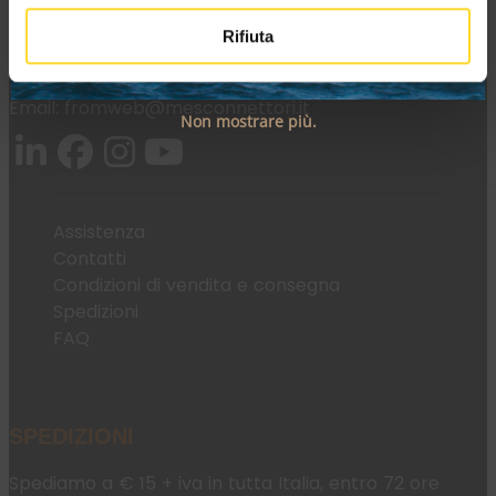
Rifiuta
Tel:
+39 045 2221033
Email:
fromweb@mesconnettori.it
Non mostrare più.
Assistenza
Contatti
Condizioni di vendita e consegna
Spedizioni
FAQ
SPEDIZIONI
Spediamo a € 15 + iva in tutta Italia, entro 72 ore