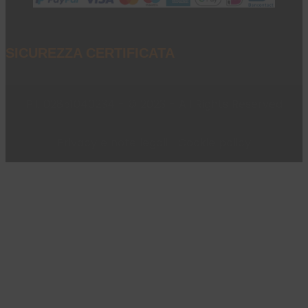
SICUREZZA CERTIFICATA
P.I. 02851040234 - © 2023 - All Rights Reserved
Privacy e note legali
|
Cookie policy