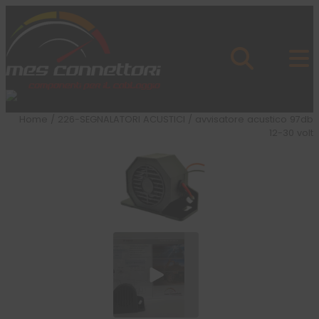
Skip to content
Azienda
Prodotti
Cataloghi
Brand
Home
/
226-SEGNALATORI ACUSTICI
/ avvisatore acustico 97db
Applicazioni
12-30 volt
News
Profilo