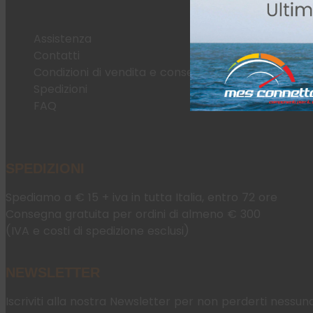
Assistenza
Contatti
Condizioni di vendita e consegna
Spedizioni
FAQ
SPEDIZIONI
Spediamo a € 15 + iva in tutta Italia, entro 72 ore
Consegna gratuita per ordini di almeno € 300
(IVA e costi di spedizione esclusi)
NEWSLETTER
Iscriviti alla nostra Newsletter per non perderti nessun