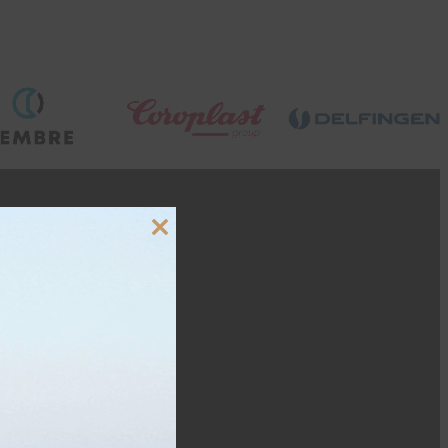
Close
this
module