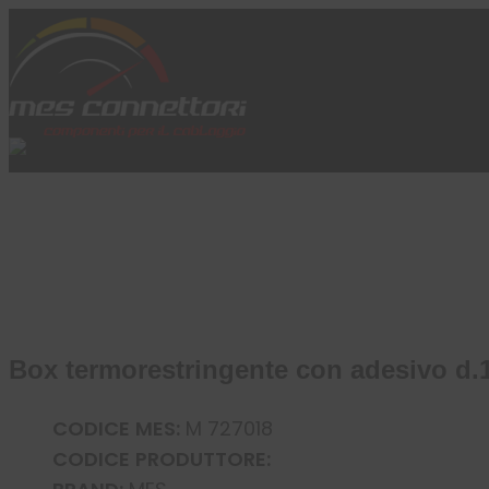
Skip to content
Azienda
Prodotti
Cataloghi
Brand
Applicazioni
News
Profilo
Box termorestringente con adesivo d.1
CODICE MES:
M 727018
CODICE PRODUTTORE: