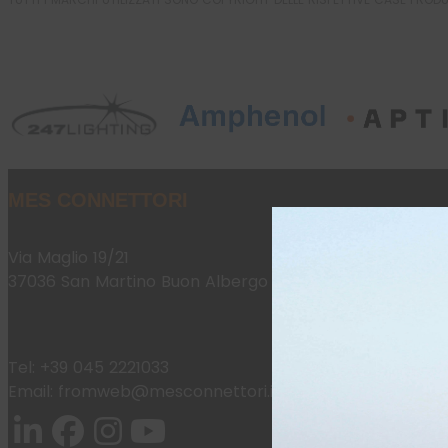
MES CONNETTORI
Via Maglio 19/21
37036 San Martino Buon Albergo (VR)
Tel:
+39 045 2221033
Email:
fromweb@mesconnettori.it