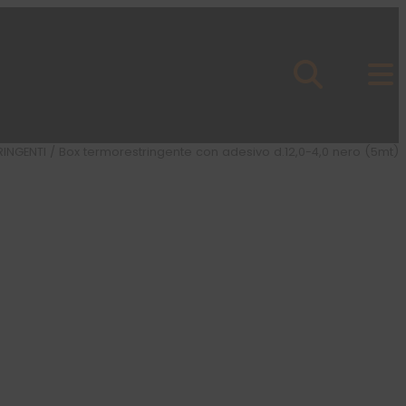
RINGENTI
/ Box termorestringente con adesivo d.12,0-4,0 nero (5mt)