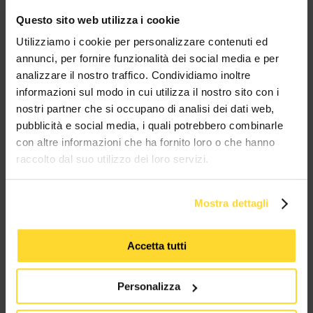
Questo sito web utilizza i cookie
BRAND CHE COLLABORANO CON
Utilizziamo i cookie per personalizzare contenuti ed
annunci, per fornire funzionalità dei social media e per
MES CONNETTORI
analizzare il nostro traffico. Condividiamo inoltre
informazioni sul modo in cui utilizza il nostro sito con i
TUTTI I MARCHI UTILIZZATI SONO COPYRIGHT DELLE RISPETTIVE CASE
nostri partner che si occupano di analisi dei dati web,
PRODUTTRICI
pubblicità e social media, i quali potrebbero combinarle
con altre informazioni che ha fornito loro o che hanno
raccolto dal suo utilizzo dei loro servizi.
Mostra dettagli
MES CONNETTORI
Accetta tutti
Via Maglio 19/21
37036 San Martino Buon Albergo (VR)
Personalizza