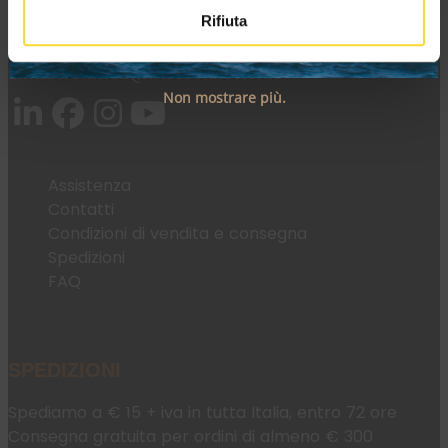
Rifiuta
Tel:
+39 045 2221033
Email:
fromweb@mesconnettori.it
Non mostrare più.
Assistenza
Contatti
Condizioni di vendita e consegna
Spedizioni
FAQ
SPEDIZIONI
Spediamo a € 15 + iva in tutta Italia, entro 72 ore
Consegna gratuita per ordini di almeno € 300