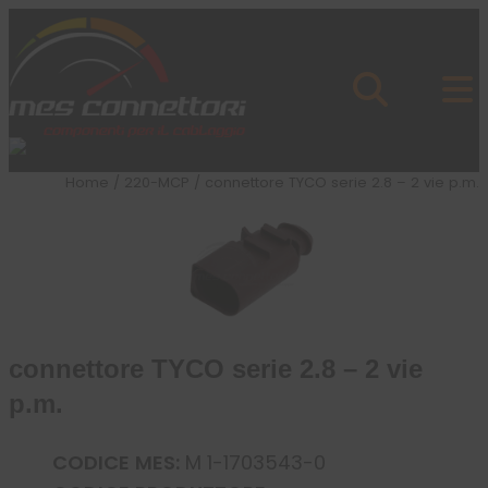
Skip to content
Azienda
Prodotti
Cataloghi
Brand
Home
/
220-MCP
/ connettore TYCO serie 2.8 – 2 vie p.m.
Applicazioni
News
Profilo
connettore TYCO serie 2.8 – 2 vie
p.m.
CODICE MES:
M 1-1703543-0