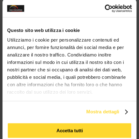
this
modul
20 ANNI
spedizioni 72h
Vendita
3500
di esperienza
15000 prodotti
in tutta Italia
B2B - B2C
clienti
a magazzino
Sei un'azienda?
Contattaci su
Questo sito web utilizza i cookie
Whatsapp!
Ottieni il tuo sconto!
Utilizziamo i cookie per personalizzare contenuti ed
annunci, per fornire funzionalità dei social media e per
analizzare il nostro traffico. Condividiamo inoltre
BRAND CHE COLLABORANO CON
informazioni sul modo in cui utilizza il nostro sito con i
MES CONNETTORI
nostri partner che si occupano di analisi dei dati web,
pubblicità e social media, i quali potrebbero combinarle
con altre informazioni che ha fornito loro o che hanno
TUTTI I MARCHI UTILIZZATI SONO COPYRIGHT DELLE RISPETTIVE CASE
raccolto dal suo utilizzo dei loro servizi.
PRODUTTRICI
Mostra dettagli
Accetta tutti