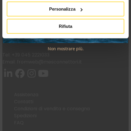
MES CONNETTORI
Personalizza
Via Maglio 19/21
Rifiuta
37036 San Martino Buon Albergo (VR)
Non mostrare più.
Tel:
+39 045 2221033
Email:
fromweb@mesconnettori.it
Assistenza
Contatti
Condizioni di vendita e consegna
Spedizioni
FAQ