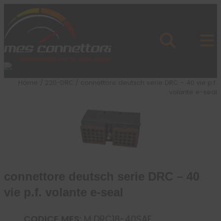
Skip to content
Azienda
Prodotti
Cataloghi
Brand
Home
/
220-DRC
/ connettore deutsch serie DRC – 40 vie p.f.
Applicazioni
volante e-seal
News
Profilo
connettore deutsch serie DRC – 40
vie p.f. volante e-seal
CODICE MES:
M DRC18-40SAE