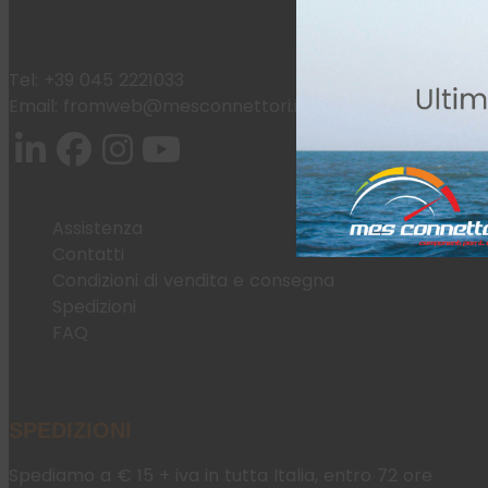
Tel:
+39 045 2221033
Email:
fromweb@mesconnettori.it
Assistenza
Contatti
Condizioni di vendita e consegna
Spedizioni
FAQ
SPEDIZIONI
Spediamo a € 15 + iva in tutta Italia, entro 72 ore