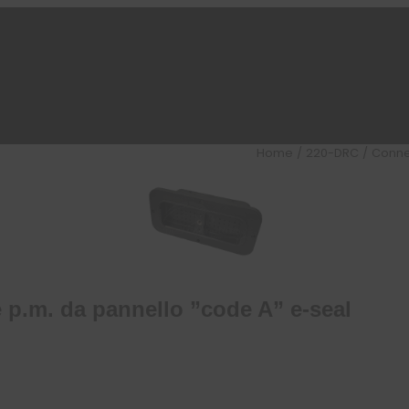
Home
/
220-DRC
/ Connet
 p.m. da pannello ”code A” e-seal