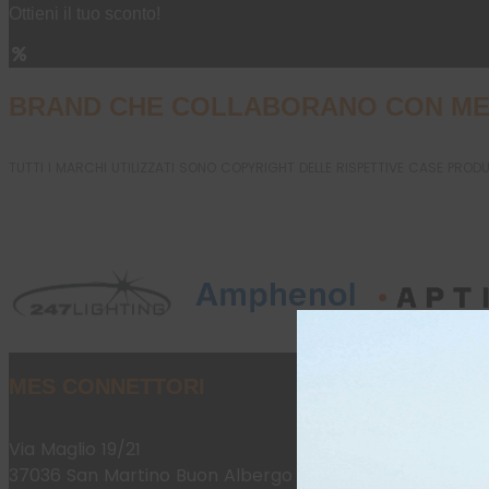
Ottieni il tuo sconto!
BRAND CHE COLLABORANO CON ME
TUTTI I MARCHI UTILIZZATI SONO COPYRIGHT DELLE RISPETTIVE CASE PROD
MES CONNETTORI
Via Maglio 19/21
37036 San Martino Buon Albergo (VR)