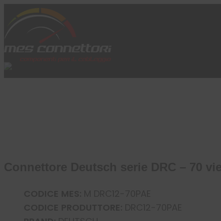
Skip to content
Azienda
Prodotti
Cataloghi
Brand
Applicazioni
News
Profilo
Connettore Deutsch serie DRC – 70 vie
CODICE MES:
M DRC12-70PAE
CODICE PRODUTTORE:
DRC12-70PAE