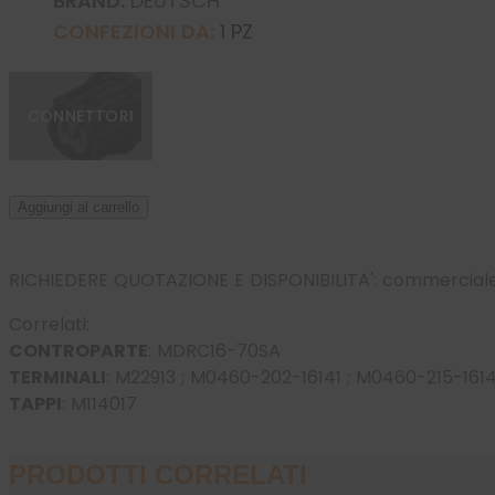
BRAND:
DEUTSCH
CONFEZIONI DA:
1 PZ
CONNETTORI
Aggiungi al carrello
RICHIEDERE QUOTAZIONE E DISPONIBILITA':
commerciale
Correlati:
CONTROPARTE
:
MDRC16-70SA
TERMINALI
:
M22913
;
M0460-202-16141
;
M0460-215-1614
TAPPI
:
M114017
PRODOTTI CORRELATI