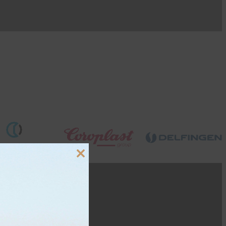
Close
this
module