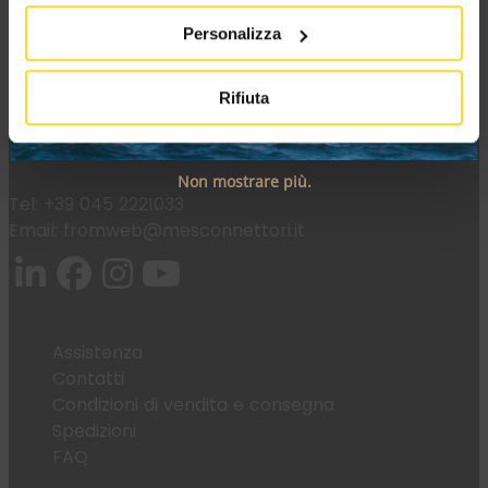
MES CONNETTORI
Personalizza
Via Maglio 19/21
Rifiuta
37036 San Martino Buon Albergo (VR)
Non mostrare più.
Tel:
+39 045 2221033
Email:
fromweb@mesconnettori.it
Assistenza
Contatti
Condizioni di vendita e consegna
Spedizioni
FAQ