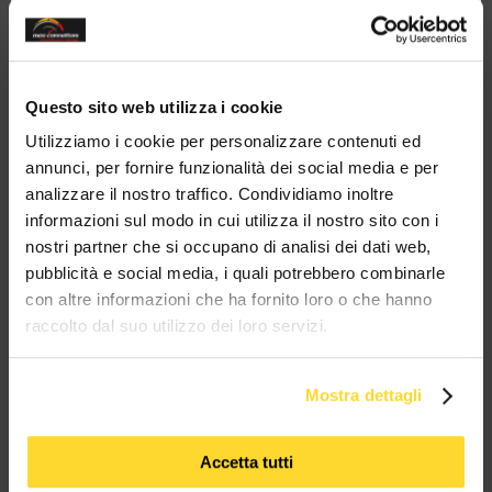
this
modul
20 ANNI
spedizioni 72h
Vendita
3500
di esperienza
15000 prodotti
in tutta Italia
B2B - B2C
clienti
a magazzino
Sei un'azienda?
Contattaci su
Questo sito web utilizza i cookie
Whatsapp!
Ottieni il tuo sconto!
Utilizziamo i cookie per personalizzare contenuti ed
annunci, per fornire funzionalità dei social media e per
analizzare il nostro traffico. Condividiamo inoltre
BRAND CHE COLLABORANO CON
informazioni sul modo in cui utilizza il nostro sito con i
MES CONNETTORI
nostri partner che si occupano di analisi dei dati web,
pubblicità e social media, i quali potrebbero combinarle
con altre informazioni che ha fornito loro o che hanno
TUTTI I MARCHI UTILIZZATI SONO COPYRIGHT DELLE RISPETTIVE CASE
raccolto dal suo utilizzo dei loro servizi.
PRODUTTRICI
Mostra dettagli
Accetta tutti