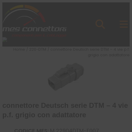
Skip to content
Azienda
Prodotti
Cataloghi
Brand
Home
/
220-DTM
/ connettore Deutsch serie DTM – 4 vie p.f.
Applicazioni
grigio con adattatore
News
Profilo
connettore Deutsch serie DTM – 4 vie
p.f. grigio con adattatore
CODICE MES:
M 22904DTM-E007