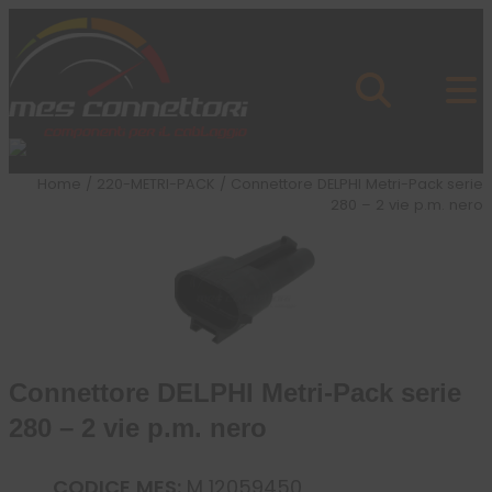
Skip to content
Azienda
Prodotti
Cataloghi
Brand
Home
/
220-METRI-PACK
/ Connettore DELPHI Metri-Pack serie
Applicazioni
280 – 2 vie p.m. nero
News
Profilo
Connettore DELPHI Metri-Pack serie
280 – 2 vie p.m. nero
CODICE MES:
M 12059450