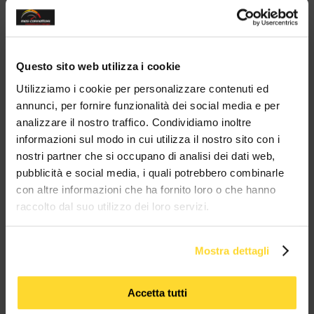
modul
20 ANNI
spedizioni 72h
Vendita
3500
di esperienza
15000 prodotti
in tutta Italia
B2B - B2C
clienti
a magazzino
Sei un'azienda?
Contattaci su
Whatsapp!
Questo sito web utilizza i cookie
Ottieni il tuo sconto!
Utilizziamo i cookie per personalizzare contenuti ed
annunci, per fornire funzionalità dei social media e per
analizzare il nostro traffico. Condividiamo inoltre
BRAND CHE COLLABORANO CON
informazioni sul modo in cui utilizza il nostro sito con i
MES CONNETTORI
nostri partner che si occupano di analisi dei dati web,
pubblicità e social media, i quali potrebbero combinarle
con altre informazioni che ha fornito loro o che hanno
TUTTI I MARCHI UTILIZZATI SONO COPYRIGHT DELLE RISPETTIVE CASE
raccolto dal suo utilizzo dei loro servizi.
PRODUTTRICI
Mostra dettagli
Accetta tutti