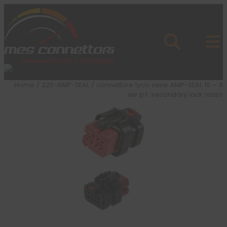
Skip to content
Azienda
Prodotti
Cataloghi
Brand
Home
/
220-AMP-SEAL
/ connettore tyco serie AMP-SEAL 16 – 8
Applicazioni
vie p.f. secondary lock rosso
News
Profilo