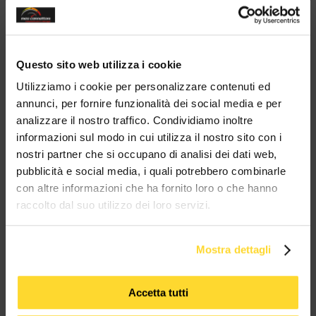
modul
20 ANNI
spedizioni 72h
Vendita
3500
di esperienza
15000 prodotti
in tutta Italia
B2B - B2C
clienti
a magazzino
Sei un'azienda?
Contattaci su
Whatsapp!
Questo sito web utilizza i cookie
Ottieni il tuo sconto!
Utilizziamo i cookie per personalizzare contenuti ed
annunci, per fornire funzionalità dei social media e per
analizzare il nostro traffico. Condividiamo inoltre
BRAND CHE COLLABORANO CON
informazioni sul modo in cui utilizza il nostro sito con i
MES CONNETTORI
nostri partner che si occupano di analisi dei dati web,
pubblicità e social media, i quali potrebbero combinarle
con altre informazioni che ha fornito loro o che hanno
TUTTI I MARCHI UTILIZZATI SONO COPYRIGHT DELLE RISPETTIVE CASE
PRODUTTRICI
raccolto dal suo utilizzo dei loro servizi.
Mostra dettagli
Accetta tutti