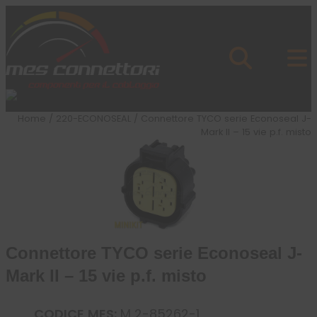
Skip to content
Azienda
Prodotti
Cataloghi
Brand
Home
/
220-ECONOSEAL
/ Connettore TYCO serie Econoseal J-
Applicazioni
Mark II – 15 vie p.f. misto
News
Profilo
Connettore TYCO serie Econoseal J-
Mark II – 15 vie p.f. misto
CODICE MES:
M 2-85262-1