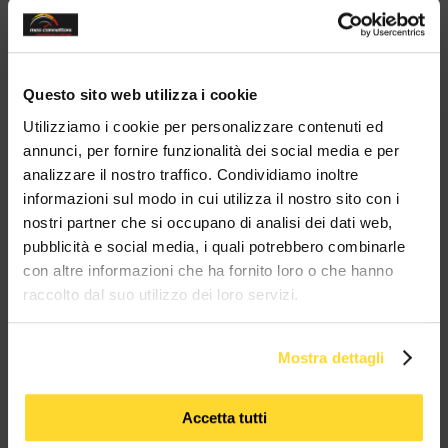
modul
20 ANNI
spedizioni 72h
Vendita
3500
di esperienza
15000 prodotti
in tutta Italia
B2B - B2C
clienti
a magazzino
Sei un'azienda?
Contattaci su
Whatsapp!
Questo sito web utilizza i cookie
Ottieni il tuo sconto!
Utilizziamo i cookie per personalizzare contenuti ed
annunci, per fornire funzionalità dei social media e per
analizzare il nostro traffico. Condividiamo inoltre
BRAND CHE COLLABORANO CON
informazioni sul modo in cui utilizza il nostro sito con i
MES CONNETTORI
nostri partner che si occupano di analisi dei dati web,
pubblicità e social media, i quali potrebbero combinarle
con altre informazioni che ha fornito loro o che hanno
TUTTI I MARCHI UTILIZZATI SONO COPYRIGHT DELLE RISPETTIVE CASE
raccolto dal suo utilizzo dei loro servizi.
PRODUTTRICI
Mostra dettagli
Accetta tutti