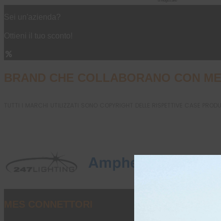
a magazzino
Sei un'azienda?
Ottieni il tuo sconto!
BRAND CHE COLLABORANO CON ME
TUTTI I MARCHI UTILIZZATI SONO COPYRIGHT DELLE RISPETTIVE CASE PROD
MES CONNETTORI