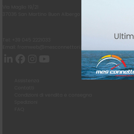
Via Maglio 19/21
37036 San Martino Buon Albergo (VR)
Tel:
+39 045 2221033
Email:
fromweb@mesconnettori.it
Assistenza
Contatti
Condizioni di vendita e consegna
Spedizioni
FAQ