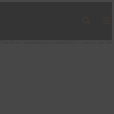
/
220-MCON
/ connettore tyco serie MCON 1.2 – 2 vie p.m. con CPA