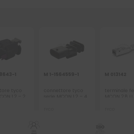
18643-1
M 1-1564559-1
M 013142
tore tyco
connettore tyco
terminale 
CON 1.2 – 2
serie MCON 1.2 – 4
MCON 2.8 LL 
. con CPA
vie p.m. nero con
2.5mmq
CPA
TYCO
TYCO
3500
clienti