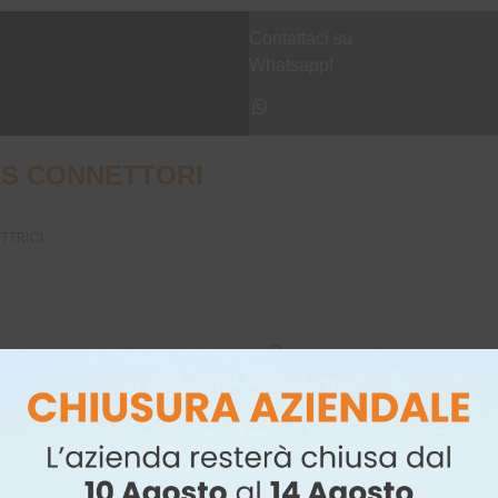
Contattaci su
Whatsapp!
S CONNETTORI
UTTRICI