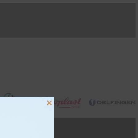
Close
this
module