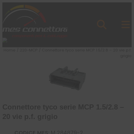
Skip to content
Azienda
Prodotti
Cataloghi
Brand
Home
/
220-MCP
/ Connettore tyco serie MCP 1.5/2.8 – 20 vie p.f.
Applicazioni
grigio
News
Profilo
Connettore tyco serie MCP 1.5/2.8 –
20 vie p.f. grigio
CODICE MES:
M 284879-2