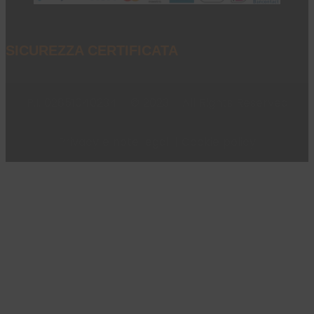
SICUREZZA CERTIFICATA
P.I. 02851040234 - © 2023 - All Rights Reserved
Privacy e note legali
|
Cookie policy