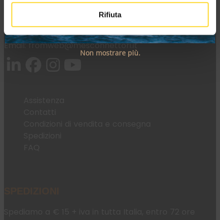
Rifiuta
Tel:
+39 045 2221033
Email:
fromweb@mesconnettori.it
Non mostrare più.
Assistenza
Contatti
Condizioni di vendita e consegna
Spedizioni
FAQ
SPEDIZIONI
Spediamo a € 15 + iva in tutta Italia, entro 72 ore