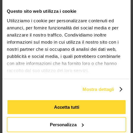
Questo sito web utilizza i cookie
Utilizziamo i cookie per personalizzare contenuti ed
BRAND CHE COLLABORANO CON
annunci, per fornire funzionalità dei social media e per
MES CONNETTORI
analizzare il nostro traffico. Condividiamo inoltre
informazioni sul modo in cui utilizza il nostro sito con i
TUTTI I MARCHI UTILIZZATI SONO COPYRIGHT DELLE RISPETTIVE CASE
nostri partner che si occupano di analisi dei dati web,
PRODUTTRICI
pubblicità e social media, i quali potrebbero combinarle
con altre informazioni che ha fornito loro o che hanno
raccolto dal suo utilizzo dei loro servizi.
Mostra dettagli
MES CONNETTORI
Accetta tutti
Via Maglio 19/21
Personalizza
37036 San Martino Buon Albergo (VR)