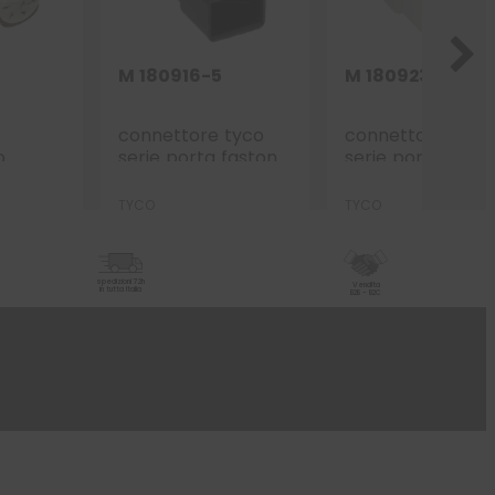
M 180916-5
M 180923
connettore tyco
connettore tyco
o
serie porta faston
serie porta fasto
 vie p.f.
6.3 – 1 via p.m. nero
6.3 – 2 vie p.f.
TYCO
TYCO
spedizioni 72h
Vendita
in tutta Italia
B2B - B2C