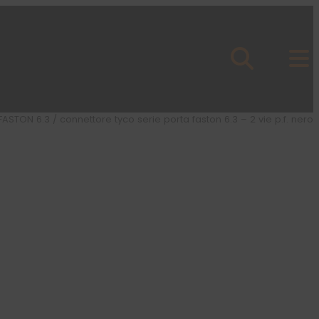
FASTON 6.3
/ connettore tyco serie porta faston 6.3 – 2 vie p.f. nero