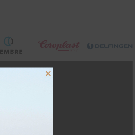
Close
this
module