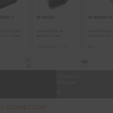
6320-7
M 24V02
M 180451-C
to tyco per
protezione in
connettore
tore super-
gomma per
cablato tyc
pt – 6 vie
connettore Sicma
circolare – 7
– 24 vie p.f.
APTIV (DELPHI - FCI)
MES
diametro 16-21
3500
clienti
Contattaci su
Whatsapp!
S CONNETTORI