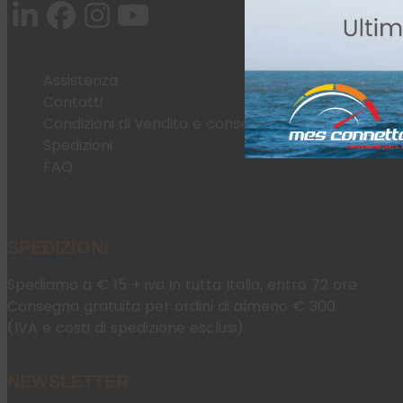
Assistenza
Contatti
Condizioni di vendita e consegna
Spedizioni
FAQ
SPEDIZIONI
Spediamo a € 15 + iva in tutta Italia, entro 72 ore
Consegna gratuita per ordini di almeno € 300
(IVA e costi di spedizione esclusi)
NEWSLETTER