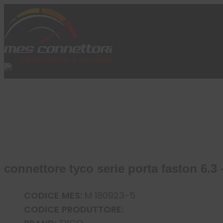
Skip to content
Azienda
Prodotti
Cataloghi
Brand
Applicazioni
News
Profilo
connettore tyco serie porta faston 6.3 –
CODICE MES:
M 180923-5
CODICE PRODUTTORE: