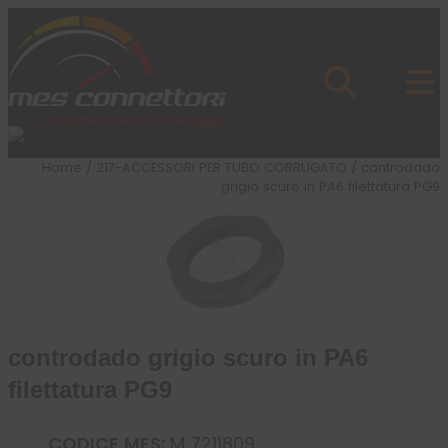
Skip to content
Azienda
Prodotti
Cataloghi
Brand
Home
/
217-ACCESSORI PER TUBO CORRUGATO
/ controdado
Applicazioni
grigio scuro in PA6 filettatura PG9
News
Profilo
controdado grigio scuro in PA6
filettatura PG9
CODICE MES:
M 7211809