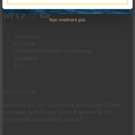
Email:
fromweb@mesconnettori.it
Non mostrare più.
Assistenza
Contatti
Condizioni di vendita e consegna
Spedizioni
FAQ
SPEDIZIONI
Spediamo a € 15 + iva in tutta Italia, entro 72 ore
Consegna gratuita per ordini di almeno € 300
(IVA e costi di spedizione esclusi)