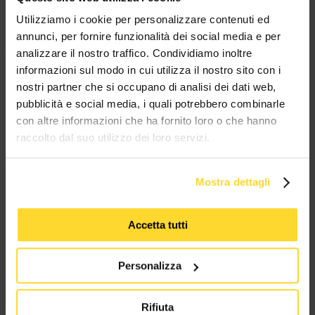
MES CONNETTORI
Utilizziamo i cookie per personalizzare contenuti ed
annunci, per fornire funzionalità dei social media e per
analizzare il nostro traffico. Condividiamo inoltre
TUTTI I MARCHI UTILIZZATI SONO COPYRIGHT DELLE RISPETTIVE CASE
PRODUTTRICI
informazioni sul modo in cui utilizza il nostro sito con i
nostri partner che si occupano di analisi dei dati web,
pubblicità e social media, i quali potrebbero combinarle
con altre informazioni che ha fornito loro o che hanno
raccolto dal suo utilizzo dei loro servizi.
Mostra dettagli
MES CONNETTORI
Accetta tutti
Via Maglio 19/21
37036 San Martino Buon Albergo (VR)
Personalizza
Tel:
+39 045 2221033
Rifiuta