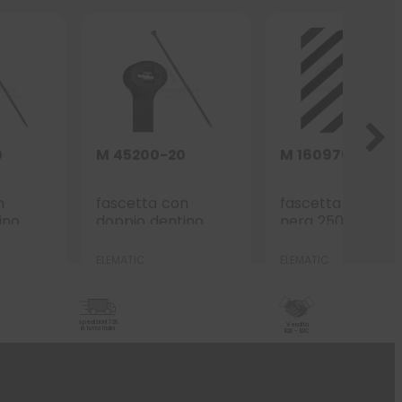
0
M 45200-20
M 160976-2
n
fascetta con
fascetta in PA6
ino
doppio dentino
nera 250×4,8
60×4.5
metallico 200×4.5
nera
ELEMATIC
ELEMATIC
spedizioni 72h
Vendita
in tutta Italia
B2B - B2C