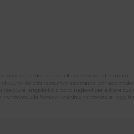
l’apposito utensile dedicato
•
Il meccanismo di chiusura a s
n chiusura
•
Ad alta resistenza meccanica: per applicazion
a bavature, irregolarità o bordi taglienti per
evitare qual
o,
resistente alla fiamma
•
Massima resistenza ai raggi U