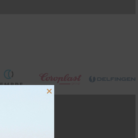
Close
this
module