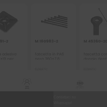
91-2
M 160983-2
M 45360-2
a adesiva
fascetta in PA6
fascetta co
9 per
nera 360×7,8
doppio dent
ta
metallico 3
nera
ELEMATIC
ELEMATIC
3500
clienti
Contattaci su
Whatsapp!