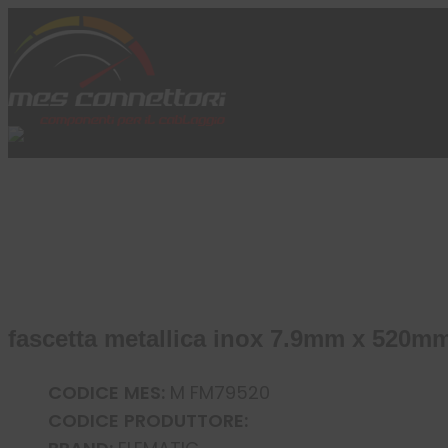
Skip to content
Azienda
Prodotti
Cataloghi
Brand
Applicazioni
News
Profilo
fascetta metallica inox 7.9mm x 520m
CODICE MES:
M FM79520
CODICE PRODUTTORE: