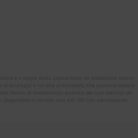
fera e il corpo liscio,
consentono un bassissimo sforzo
i di
sicurezza e ad alte prestazioni, che possono essere
siasi danno al rivestimento isolante dei cavi
elettrici da
V
•
Disponibile in acciaio inox AISI 316 con elevatissima