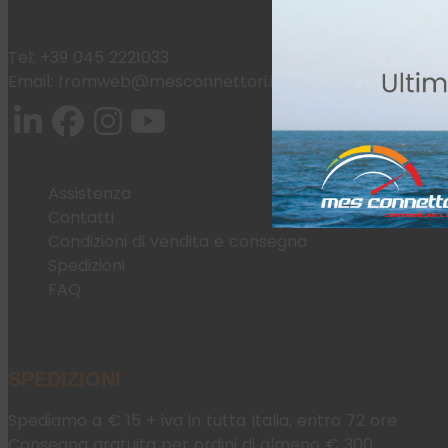
Tel:
+39 045 2221033
Email:
fromweb@mesconnettori.it
Assistenza
Contatti
Condizioni di vendita e consegna
Spedizioni
FAQ
SPEDIZIONI
Spediamo a € 15 + iva in tutta Italia, entro 72 ore
Consegna gratuita per ordini di almeno € 300