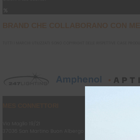
BRAND CHE COLLABORANO CON ME
TUTTI I MARCHI UTILIZZATI SONO COPYRIGHT DELLE RISPETTIVE CASE PROD
MES CONNETTORI
Via Maglio 19/21
37036 San Martino Buon Albergo (VR)