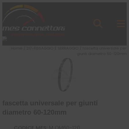
Skip to content
Azienda
Prodotti
Cataloghi
Brand
Home
/
217-FISSAGGIO E SERRAGGIO
/ fascetta universale per
Applicazioni
giunti diametro 60-120mm
News
Profilo
fascetta universale per giunti
diametro 60-120mm
CODICE MES:
M OM60-120