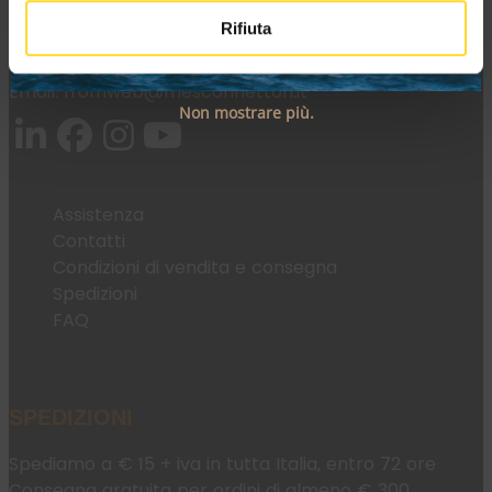
Rifiuta
Tel:
+39 045 2221033
Email:
fromweb@mesconnettori.it
Non mostrare più.
Assistenza
Contatti
Condizioni di vendita e consegna
Spedizioni
FAQ
SPEDIZIONI
Spediamo a € 15 + iva in tutta Italia, entro 72 ore
Consegna gratuita per ordini di almeno € 300