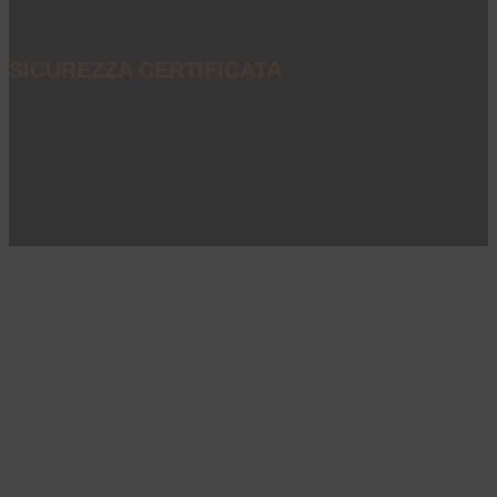
SICUREZZA CERTIFICATA
P.I. 02851040234 - © 2023 - All Rights Reserved
Privacy e note legali
|
Cookie policy