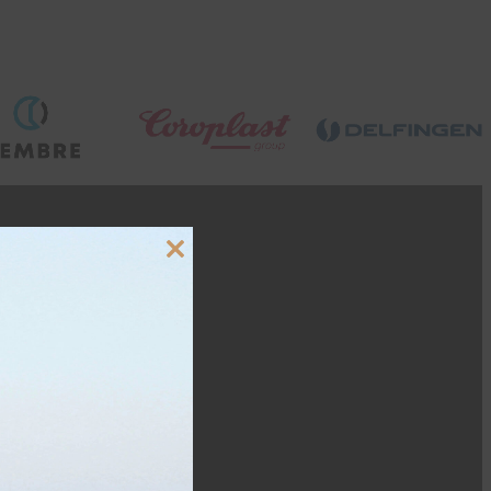
Close
this
module