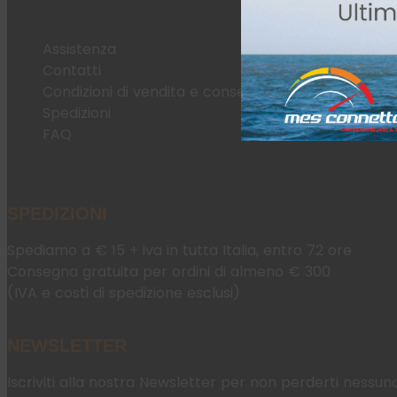
Assistenza
Contatti
Condizioni di vendita e consegna
Spedizioni
FAQ
SPEDIZIONI
Spediamo a € 15 + iva in tutta Italia, entro 72 ore
Consegna gratuita per ordini di almeno € 300
(IVA e costi di spedizione esclusi)
NEWSLETTER
Iscriviti alla nostra Newsletter per non perderti nessun