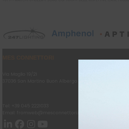
MES CONNETTORI
Via Maglio 19/21
37036 San Martino Buon Albergo (VR)
Tel:
+39 045 2221033
Email:
fromweb@mesconnettori.it