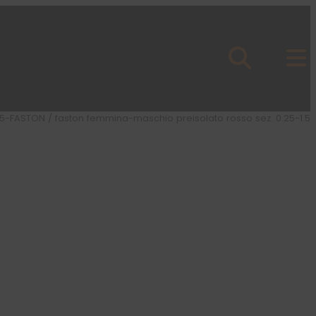
5-FASTON
/ faston femmina-maschio preisolato rosso sez. 0.25-1.5