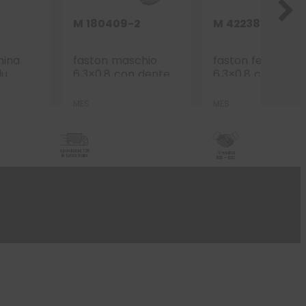
M 180409-2
M 42238-A
mina
faston maschio
faston femmina
lu
6,3×0,8 con dente
6,3×0,8 con dente
1.5-2.5
sez. 4,0-6,0 mmq
sez. 1,00-2,5 mm
MES
MES
spedizioni 72h
Vendita
in tutta Italia
B2B - B2C