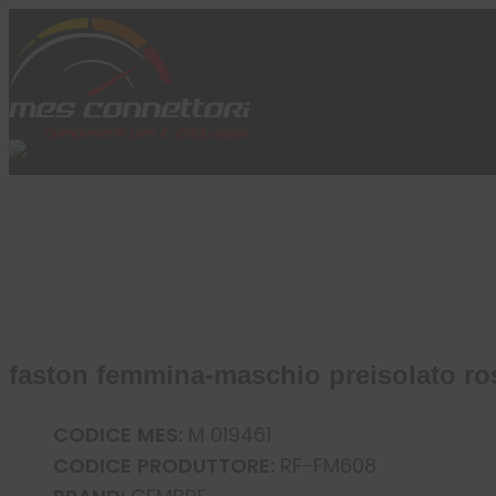
Skip to content
Azienda
Prodotti
Cataloghi
Brand
Applicazioni
News
Profilo
faston femmina-maschio preisolato ros
CODICE MES:
M 019461
CODICE PRODUTTORE:
RF-FM608