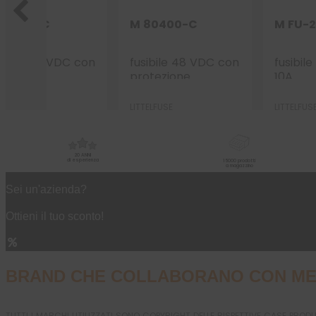
80100-C
M 80400-C
M FU-
sibile 48 VDC con
fusibile 48 VDC con
fusibil
otezione
protezione
10A
ramica 100A
ceramica 400A
TELFUSE
LITTELFUSE
LITTELFUS
20 ANNI
di esperienza
15000 prodotti
a magazzino
Sei un'azienda?
Ottieni il tuo sconto!
BRAND CHE COLLABORANO CON ME
TUTTI I MARCHI UTILIZZATI SONO COPYRIGHT DELLE RISPETTIVE CASE PROD