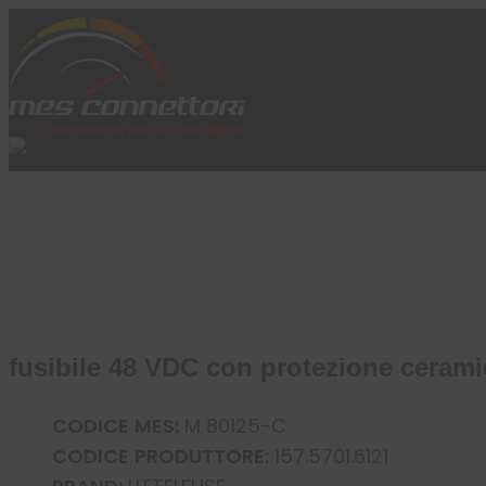
Skip to content
Azienda
Prodotti
Cataloghi
Brand
Applicazioni
News
Profilo
fusibile 48 VDC con protezione ceram
CODICE MES:
M 80125-C
CODICE PRODUTTORE:
157.5701.6121