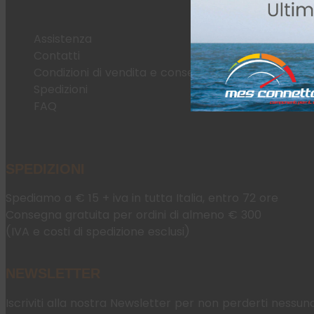
Assistenza
Contatti
Condizioni di vendita e consegna
Spedizioni
FAQ
SPEDIZIONI
Spediamo a € 15 + iva in tutta Italia, entro 72 ore
Consegna gratuita per ordini di almeno € 300
(IVA e costi di spedizione esclusi)
NEWSLETTER
Iscriviti alla nostra Newsletter per non perderti nessun