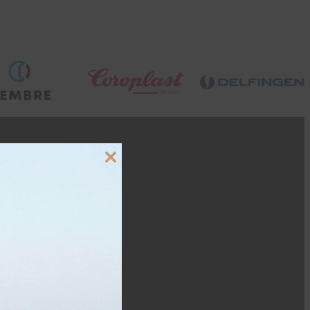
Close
this
module