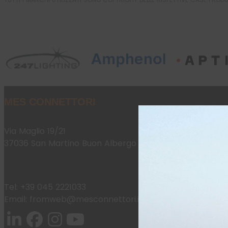
MES CONNETTORI
Via Maglio 19/21
37036 San Martino Buon Albergo (VR)
Tel:
+39 045 2221033
Email:
fromweb@mesconnettori.it