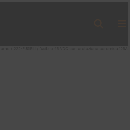
Home
/
222-FUSIBILI
/ fusibile 48 VDC con protezione ceramica 125A