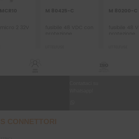
2MCR10
M 80425-C
M 80200-C
e micro 2 32V
fusibile 48 VDC con
fusibile 48
protezione
protezione
ceramica 425A
ceramica 2
E
LITTELFUSE
LITTELFUSE
3500
clienti
Contattaci su
Whatsapp!
S CONNETTORI
UTTRICI