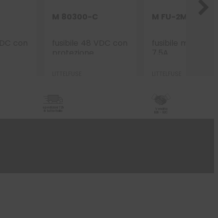
M 80300-C
M FU-2MCR7.5
 VDC con
fusibile 48 VDC con
fusibile micro 2 
protezione
7,5A
00A
ceramica 300A
LITTELFUSE
LITTELFUSE
spedizioni 72h
Vendita
in tutta Italia
B2B - B2C