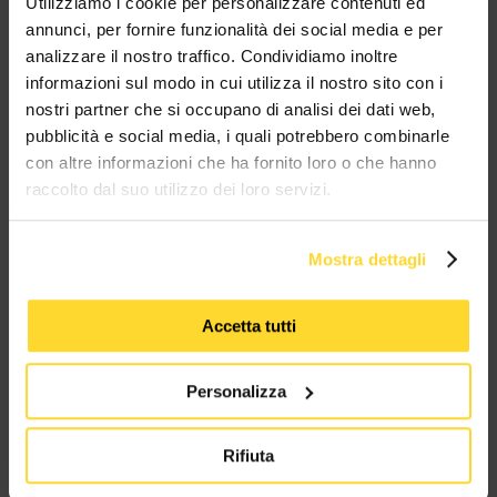
Utilizziamo i cookie per personalizzare contenuti ed
annunci, per fornire funzionalità dei social media e per
TUTTI I MARCHI UTILIZZATI SONO COPYRIGHT DELLE RISPETTIVE CASE
PRODUTTRICI
analizzare il nostro traffico. Condividiamo inoltre
informazioni sul modo in cui utilizza il nostro sito con i
nostri partner che si occupano di analisi dei dati web,
pubblicità e social media, i quali potrebbero combinarle
con altre informazioni che ha fornito loro o che hanno
raccolto dal suo utilizzo dei loro servizi.
MES CONNETTORI
Mostra dettagli
Via Maglio 19/21
37036 San Martino Buon Albergo (VR)
Accetta tutti
Personalizza
Tel:
+39 045 2221033
Email:
fromweb@mesconnettori.it
Rifiuta