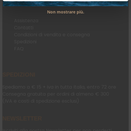
Non mostrare più.
Assistenza
Contatti
Condizioni di vendita e consegna
Spedizioni
FAQ
SPEDIZIONI
Spediamo a € 15 + iva in tutta Italia, entro 72 ore
Consegna gratuita per ordini di almeno € 300
(IVA e costi di spedizione esclusi)
NEWSLETTER
Iscriviti alla nostra Newsletter per non perderti