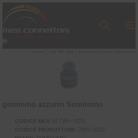
Skip to content
Azienda
Prodotti
Cataloghi
Brand
Home
/
220-187-250
/ gommino azzurro Sumitomo
Applicazioni
News
Profilo
gommino azzurro Sumitomo
CODICE MES:
M 7165-0210
CODICE PRODUTTORE:
7165-0210