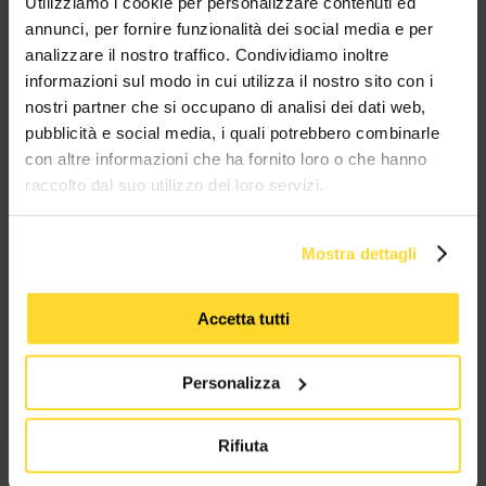
Utilizziamo i cookie per personalizzare contenuti ed
annunci, per fornire funzionalità dei social media e per
TUTTI I MARCHI UTILIZZATI SONO COPYRIGHT DELLE RISPETTIVE CASE
PRODUTTRICI
analizzare il nostro traffico. Condividiamo inoltre
informazioni sul modo in cui utilizza il nostro sito con i
nostri partner che si occupano di analisi dei dati web,
pubblicità e social media, i quali potrebbero combinarle
con altre informazioni che ha fornito loro o che hanno
raccolto dal suo utilizzo dei loro servizi.
MES CONNETTORI
Mostra dettagli
Via Maglio 19/21
37036 San Martino Buon Albergo (VR)
Accetta tutti
Personalizza
Tel:
+39 045 2221033
Email:
fromweb@mesconnettori.it
Rifiuta