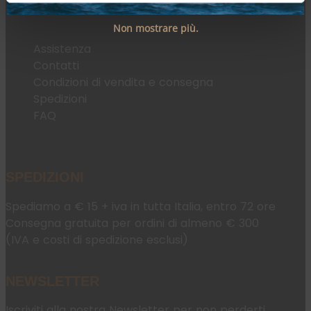
Non mostrare più.
Assistenza
Contatti
Condizioni di vendita e consegna
Spedizioni
FAQ
SPEDIZIONI
Spediamo a € 15 + iva in tutta Italia, entro 72 ore
Consegna gratuita per ordini di almeno € 300
(IVA e costi di spedizione esclusi)
NEWSLETTER
Iscriviti alla nostra Newsletter per non perderti