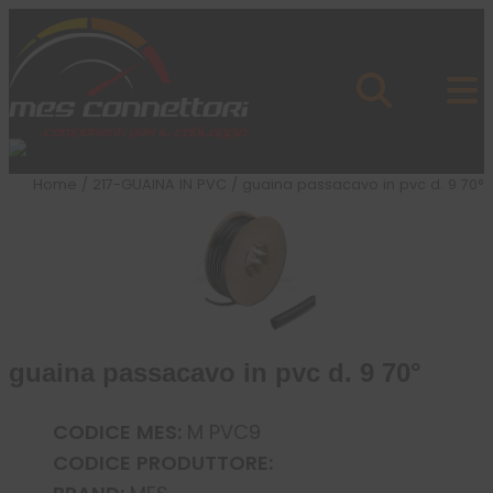
Skip to content
Azienda
Prodotti
Cataloghi
Brand
Home
/
217-GUAINA IN PVC
/ guaina passacavo in pvc d. 9 70°
Applicazioni
News
Profilo
guaina passacavo in pvc d. 9 70°
CODICE MES:
M PVC9
CODICE PRODUTTORE: