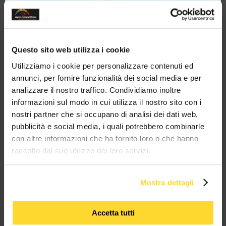
this
modul
20 ANNI
spedizioni 72h
Vendita
3500
di esperienza
15000 prodotti
in tutta Italia
B2B - B2C
clienti
a magazzino
Sei un'azienda?
Contattaci su
Questo sito web utilizza i cookie
Whatsapp!
Ottieni il tuo sconto!
Utilizziamo i cookie per personalizzare contenuti ed
annunci, per fornire funzionalità dei social media e per
analizzare il nostro traffico. Condividiamo inoltre
BRAND CHE COLLABORANO CON
informazioni sul modo in cui utilizza il nostro sito con i
MES CONNETTORI
nostri partner che si occupano di analisi dei dati web,
pubblicità e social media, i quali potrebbero combinarle
con altre informazioni che ha fornito loro o che hanno
TUTTI I MARCHI UTILIZZATI SONO COPYRIGHT DELLE RISPETTIVE CASE
raccolto dal suo utilizzo dei loro servizi.
PRODUTTRICI
Mostra dettagli
Accetta tutti