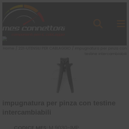
Skip to content
Azienda
Prodotti
Cataloghi
Brand
Home
/
221-UTENSILI PER CABLAGGIO
/ impugnatura per pinza con
Applicazioni
testine intercambiabili
News
Profilo
impugnatura per pinza con testine
intercambiabili
CODICE MES:
M 9030-IMP