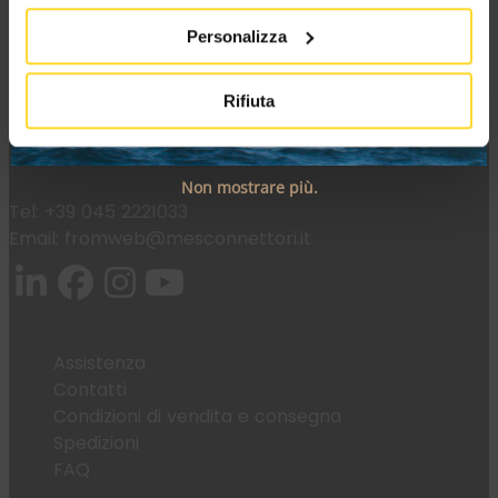
MES CONNETTORI
Personalizza
Via Maglio 19/21
Rifiuta
37036 San Martino Buon Albergo (VR)
Non mostrare più.
Tel:
+39 045 2221033
Email:
fromweb@mesconnettori.it
Assistenza
Contatti
Condizioni di vendita e consegna
Spedizioni
FAQ