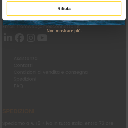
Rifiuta
Tel:
+39 045 2221033
Email:
fromweb@mesconnettori.it
Non mostrare più.
Assistenza
Contatti
Condizioni di vendita e consegna
Spedizioni
FAQ
SPEDIZIONI
Spediamo a € 15 + iva in tutta Italia, entro 72 ore