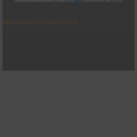
SICUREZZA CERTIFICATA
P.I. 02851040234 - © 2023 - All Rights Reserved
Privacy e note legali
|
Cookie policy