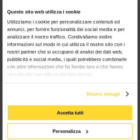
Questo sito web utilizza i cookie
Utilizziamo i cookie per personalizzare contenuti ed
BRAND CHE COLLABORANO CON
annunci, per fornire funzionalità dei social media e per
MES CONNETTORI
analizzare il nostro traffico. Condividiamo inoltre
informazioni sul modo in cui utilizza il nostro sito con i
TUTTI I MARCHI UTILIZZATI SONO COPYRIGHT DELLE RISPETTIVE CASE
nostri partner che si occupano di analisi dei dati web,
PRODUTTRICI
pubblicità e social media, i quali potrebbero combinarle
con altre informazioni che ha fornito loro o che hanno
raccolto dal suo utilizzo dei loro servizi.
Mostra dettagli
MES CONNETTORI
Accetta tutti
Via Maglio 19/21
Personalizza
37036 San Martino Buon Albergo (VR)