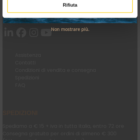
Rifiuta
Tel:
+39 045 2221033
Email:
fromweb@mesconnettori.it
Non mostrare più.
Assistenza
Contatti
Condizioni di vendita e consegna
Spedizioni
FAQ
SPEDIZIONI
Spediamo a € 15 + iva in tutta Italia, entro 72 ore
Consegna gratuita per ordini di almeno € 300