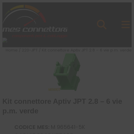
Skip to content
Azienda
Prodotti
Cataloghi
Brand
Home
/
220-JPT
/ Kit connettore Aptiv JPT 2.8 – 6 vie p.m. verde
Applicazioni
News
Profilo
Kit connettore Aptiv JPT 2.8 – 6 vie
p.m. verde
CODICE MES:
M 965641-5K