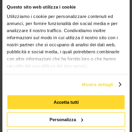
Questo sito web utilizza i cookie
BRAND CHE COLLABORANO CON
Utilizziamo i cookie per personalizzare contenuti ed
MES CONNETTORI
annunci, per fornire funzionalità dei social media e per
analizzare il nostro traffico. Condividiamo inoltre
informazioni sul modo in cui utilizza il nostro sito con i
TUTTI I MARCHI UTILIZZATI SONO COPYRIGHT DELLE RISPETTIVE CASE
nostri partner che si occupano di analisi dei dati web,
PRODUTTRICI
pubblicità e social media, i quali potrebbero combinarle
con altre informazioni che ha fornito loro o che hanno
raccolto dal suo utilizzo dei loro servizi.
Mostra dettagli
MES CONNETTORI
Accetta tutti
Via Maglio 19/21
37036 San Martino Buon Albergo (VR)
Personalizza