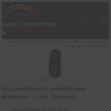
Skip to content
Azienda
Prodotti
Cataloghi
Brand
Home
/
220-APPLICAZIONI VARIE
/ kit connettore di potenza tipo
Applicazioni
anderson – 1 via 75A nero
News
Profilo
kit connettore di potenza tipo
anderson – 1 via 75A nero
CODICE MES:
M AND75-1N