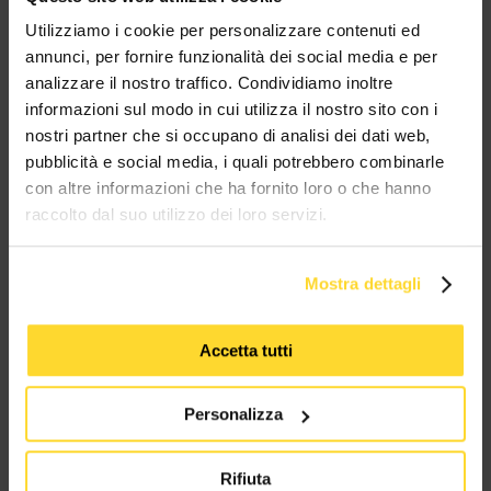
MES CONNETTORI
Utilizziamo i cookie per personalizzare contenuti ed
annunci, per fornire funzionalità dei social media e per
analizzare il nostro traffico. Condividiamo inoltre
TUTTI I MARCHI UTILIZZATI SONO COPYRIGHT DELLE RISPETTIVE CASE
PRODUTTRICI
informazioni sul modo in cui utilizza il nostro sito con i
nostri partner che si occupano di analisi dei dati web,
pubblicità e social media, i quali potrebbero combinarle
con altre informazioni che ha fornito loro o che hanno
raccolto dal suo utilizzo dei loro servizi.
Mostra dettagli
MES CONNETTORI
Accetta tutti
Via Maglio 19/21
37036 San Martino Buon Albergo (VR)
Personalizza
Tel:
+39 045 2221033
Rifiuta