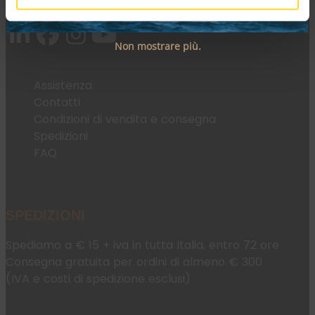
Email:
fromweb@mesconnettori.it
Non mostrare più.
Assistenza
Contatti
Condizioni di vendita e consegna
Spedizioni
FAQ
SPEDIZIONI
Spediamo a € 15 + iva in tutta Italia, entro 72 ore
Consegna gratuita per ordini di almeno € 300
(IVA e costi di spedizione esclusi)