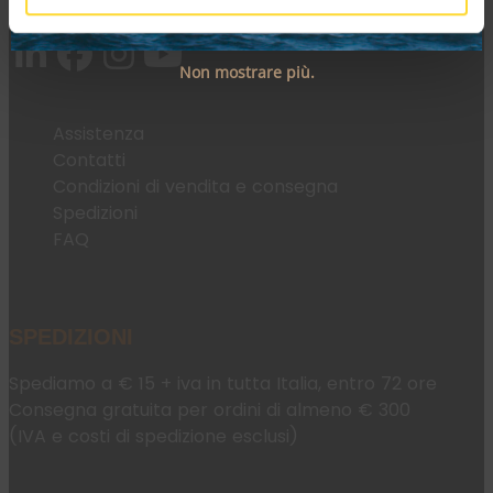
Email:
fromweb@mesconnettori.it
Non mostrare più.
Assistenza
Contatti
Condizioni di vendita e consegna
Spedizioni
FAQ
SPEDIZIONI
Spediamo a € 15 + iva in tutta Italia, entro 72 ore
Consegna gratuita per ordini di almeno € 300
(IVA e costi di spedizione esclusi)