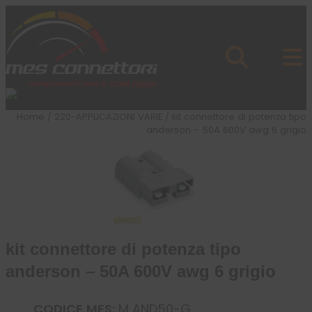
Skip to content
Azienda
Prodotti
Cataloghi
Brand
Home
/
220-APPLICAZIONI VARIE
/ kit connettore di potenza tipo
Applicazioni
anderson – 50A 600V awg 6 grigio
News
Profilo
kit connettore di potenza tipo
anderson – 50A 600V awg 6 grigio
CODICE MES:
M AND50-G