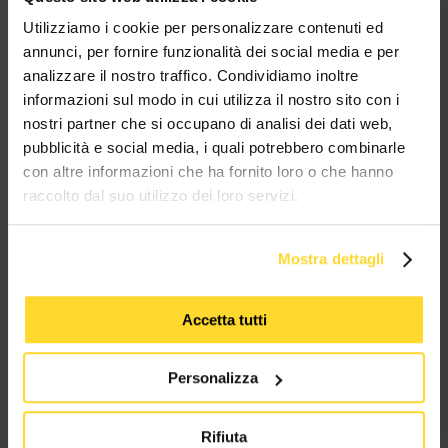
MES CONNETTORI
Utilizziamo i cookie per personalizzare contenuti ed
annunci, per fornire funzionalità dei social media e per
analizzare il nostro traffico. Condividiamo inoltre
TUTTI I MARCHI UTILIZZATI SONO COPYRIGHT DELLE RISPETTIVE CASE
PRODUTTRICI
informazioni sul modo in cui utilizza il nostro sito con i
nostri partner che si occupano di analisi dei dati web,
pubblicità e social media, i quali potrebbero combinarle
con altre informazioni che ha fornito loro o che hanno
raccolto dal suo utilizzo dei loro servizi.
Mostra dettagli
MES CONNETTORI
Accetta tutti
Via Maglio 19/21
37036 San Martino Buon Albergo (VR)
Personalizza
Tel:
+39 045 2221033
Rifiuta