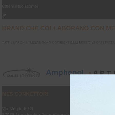
Ottieni il tuo sconto!
BRAND CHE COLLABORANO CON ME
TUTTI I MARCHI UTILIZZATI SONO COPYRIGHT DELLE RISPETTIVE CASE PROD
MES CONNETTORI
Via Maglio 19/21
37036 San Martino Buon Albergo (VR)