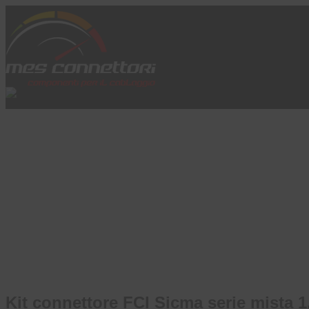
Skip to content
Azienda
Prodotti
Cataloghi
Brand
Applicazioni
News
Profilo
Kit connettore FCI Sicma serie mista 1.