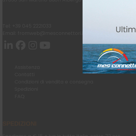
Tel:
+39 045 2221033
Email:
fromweb@mesconnettori.it
Assistenza
Contatti
Condizioni di vendita e consegna
Spedizioni
FAQ
SPEDIZIONI