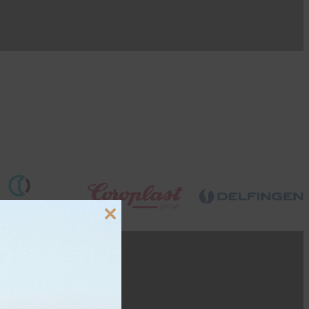
Close
this
module