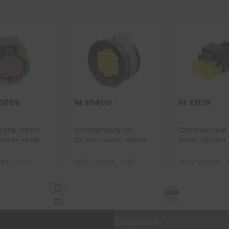
0855
M 20400
M 22129
tore Aptiv
connettore fci
Connettore 
icma serie
Sicma serie mista
serie Sicma 
.5-2.8 – 4 vie
1.5-2.8 – 34 vie
vie p.f.
f.
(30+4) p.f.
PHI - FCI)
APTIV (DELPHI - FCI)
APTIV (DELPHI - 
3500
clienti
Contattaci su