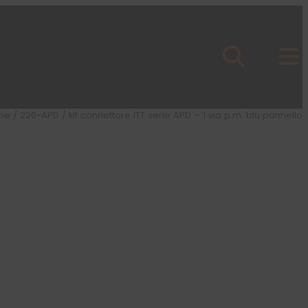
me
/
220-APD
/ kit connettore ITT serie APD – 1 via p.m. blu pannello