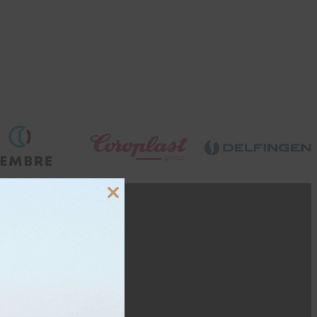
Close
this
module