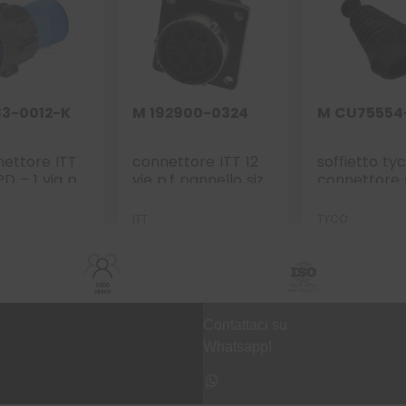
83-0012-K
M 192900-0324
M CU75554
nettore ITT
connettore ITT 12
soffietto ty
D – 1 via p.f.
vie p.f pannello size
connettore 
ante
14 -simile 192922-
seal / jpt – 
1210
ITT
TYCO
3500
clienti
Contattaci su
Whatsapp!