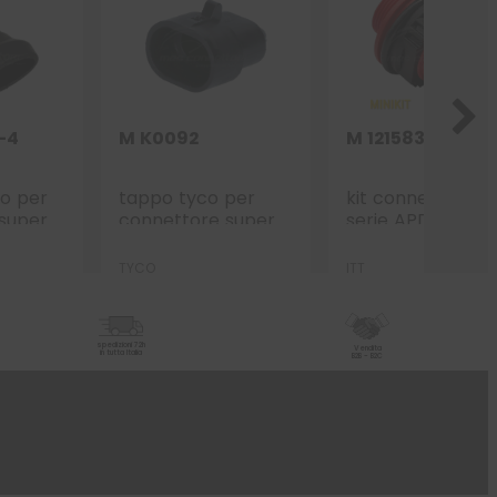
-4
M K0092
M 121583-0017-
co per
tappo tyco per
kit connettore IT
super-
connettore super-
serie APD – 1 via
4 vie
seal – 2 vie p.f.
p.m. rosso panne
TYCO
ITT
spedizioni 72h
Vendita
in tutta Italia
B2B - B2C