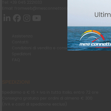
Tel:
+39 045 2221033
Email:
fromweb@mesconnettori.it
Assistenza
Contatti
Condizioni di vendita e consegna
Spedizioni
FAQ
SPEDIZIONI
Spediamo a € 15 + iva in tutta Italia, entro 72 ore
Consegna gratuita per ordini di almeno € 300
(IVA e costi di spedizione esclusi)