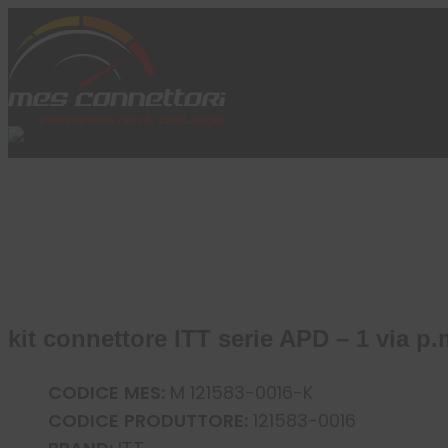
Skip to content
Azienda
Prodotti
Cataloghi
Brand
Applicazioni
News
Profilo
kit connettore ITT serie APD – 1 via p.
CODICE MES:
M 121583-0016-K
CODICE PRODUTTORE:
121583-0016