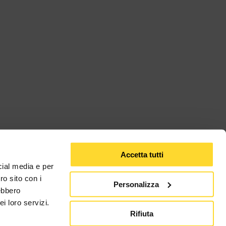
Accetta tutti
cial media e per
ro sito con i
Personalizza
rebbero
i loro servizi.
Rifiuta