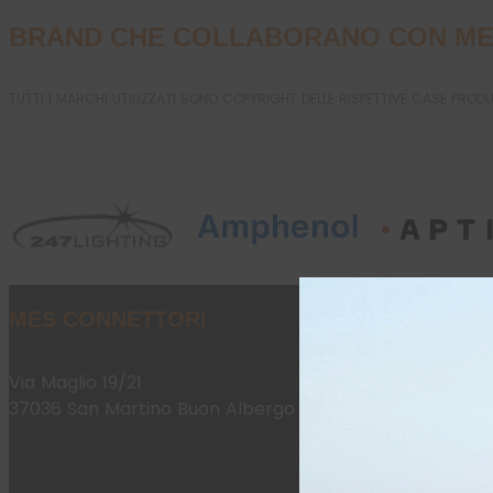
BRAND CHE COLLABORANO CON ME
TUTTI I MARCHI UTILIZZATI SONO COPYRIGHT DELLE RISPETTIVE CASE PROD
MES CONNETTORI
Via Maglio 19/21
37036 San Martino Buon Albergo (VR)