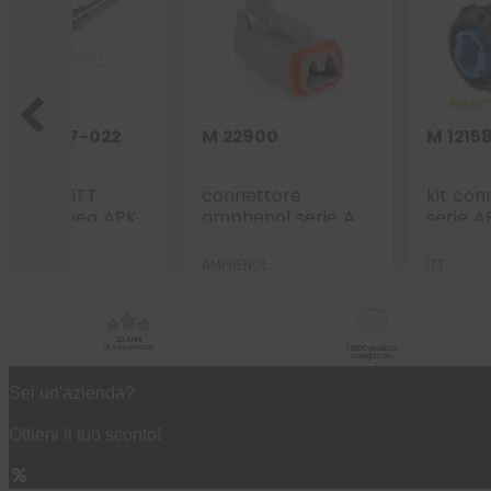
031-8717-022
M 22900
M 1215
rminale ITT
connettore
kit con
schio linea APK
amphenol serie AT
serie AP
C. sez. 2,5-4,0
– 2 vie p.f. con
blu vol
mq
secondary lock
AMPHENOL
ITT
20 ANNI
di esperienza
15000 prodotti
a magazzino
Sei un'azienda?
Ottieni il tuo sconto!