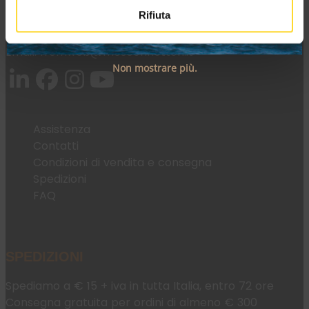
Rifiuta
Tel:
+39 045 2221033
Email:
fromweb@mesconnettori.it
Non mostrare più.
Assistenza
Contatti
Condizioni di vendita e consegna
Spedizioni
FAQ
SPEDIZIONI
Spediamo a € 15 + iva in tutta Italia, entro 72 ore
Consegna gratuita per ordini di almeno € 300