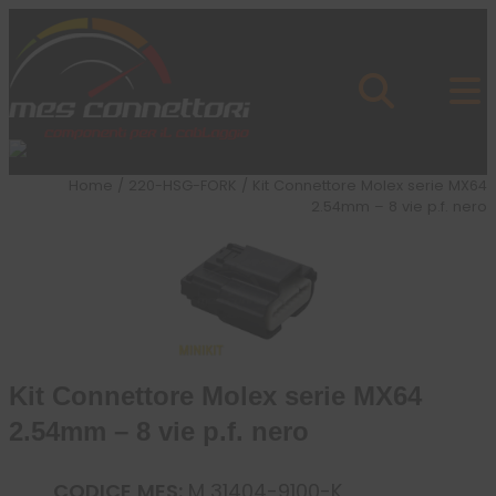
Skip to content
Azienda
Prodotti
Cataloghi
Brand
Home
/
220-HSG-FORK
/ Kit Connettore Molex serie MX64
Applicazioni
2.54mm – 8 vie p.f. nero
News
Profilo
Kit Connettore Molex serie MX64
2.54mm – 8 vie p.f. nero
CODICE MES:
M 31404-9100-K