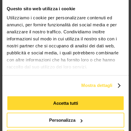
Questo sito web utilizza i cookie
BRAND CHE COLLABORANO CON
Utilizziamo i cookie per personalizzare contenuti ed
annunci, per fornire funzionalità dei social media e per
MES CONNETTORI
analizzare il nostro traffico. Condividiamo inoltre
informazioni sul modo in cui utilizza il nostro sito con i
TUTTI I MARCHI UTILIZZATI SONO COPYRIGHT DELLE RISPETTIVE CASE
nostri partner che si occupano di analisi dei dati web,
PRODUTTRICI
pubblicità e social media, i quali potrebbero combinarle
con altre informazioni che ha fornito loro o che hanno
raccolto dal suo utilizzo dei loro servizi.
Mostra dettagli
MES CONNETTORI
Accetta tutti
Via Maglio 19/21
37036 San Martino Buon Albergo (VR)
Personalizza