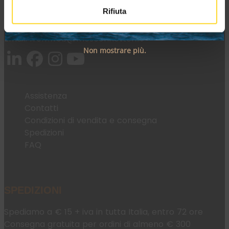
Rifiuta
Tel:
+39 045 2221033
Email:
fromweb@mesconnettori.it
Non mostrare più.
Assistenza
Contatti
Condizioni di vendita e consegna
Spedizioni
FAQ
SPEDIZIONI
Spediamo a € 15 + iva in tutta Italia, entro 72 ore
Consegna gratuita per ordini di almeno € 300