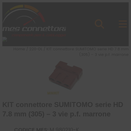
Skip to content
Azienda
Prodotti
Cataloghi
Brand
Home
/
220-DL
/ KIT connettore SUMITOMO serie HD 7.8 mm
Applicazioni
(305) – 3 vie p.f. marrone
News
Profilo
KIT connettore SUMITOMO serie HD
7.8 mm (305) – 3 vie p.f. marrone
CODICE MES:
M 980210-K