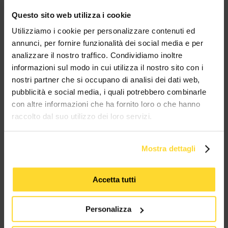
Questo sito web utilizza i cookie
BRAND CHE COLLABORANO CON
Utilizziamo i cookie per personalizzare contenuti ed
annunci, per fornire funzionalità dei social media e per
MES CONNETTORI
analizzare il nostro traffico. Condividiamo inoltre
informazioni sul modo in cui utilizza il nostro sito con i
TUTTI I MARCHI UTILIZZATI SONO COPYRIGHT DELLE RISPETTIVE CASE
nostri partner che si occupano di analisi dei dati web,
PRODUTTRICI
pubblicità e social media, i quali potrebbero combinarle
con altre informazioni che ha fornito loro o che hanno
raccolto dal suo utilizzo dei loro servizi.
Mostra dettagli
MES CONNETTORI
Accetta tutti
Via Maglio 19/21
37036 San Martino Buon Albergo (VR)
Personalizza