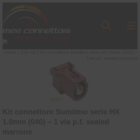
Skip to content
Azienda
Prodotti
Cataloghi
Brand
Home
/
220-HX
/ Kit connettore Sumitmo serie HX 1.0mm (040) –
Applicazioni
1 via p.f. sealed marrone
News
Profilo
Kit connettore Sumitmo serie HX
1.0mm (040) – 1 via p.f. sealed
marrone