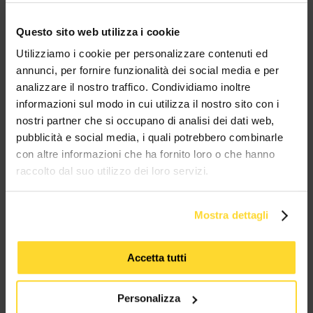
Ottieni il tuo sconto!
Questo sito web utilizza i cookie
Utilizziamo i cookie per personalizzare contenuti ed
BRAND CHE COLLABORANO CON
annunci, per fornire funzionalità dei social media e per
MES CONNETTORI
analizzare il nostro traffico. Condividiamo inoltre
informazioni sul modo in cui utilizza il nostro sito con i
nostri partner che si occupano di analisi dei dati web,
TUTTI I MARCHI UTILIZZATI SONO COPYRIGHT DELLE RISPETTIVE CASE
PRODUTTRICI
pubblicità e social media, i quali potrebbero combinarle
con altre informazioni che ha fornito loro o che hanno
raccolto dal suo utilizzo dei loro servizi.
Mostra dettagli
MES CONNETTORI
Accetta tutti
Via Maglio 19/21
Personalizza
37036 San Martino Buon Albergo (VR)