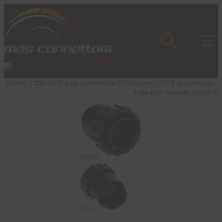
Skip to content
Azienda
Prodotti
Cataloghi
Brand
Home
/
220-CPC
/ Kit connettore TYCO serie CPC 5 di potenza –
Applicazioni
3 vie p.m. volante taglia 17
News
Profilo