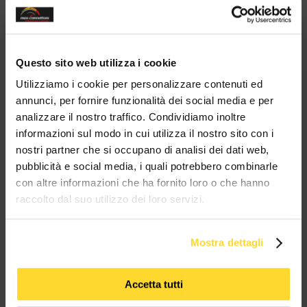
modul
20 ANNI
spedizioni 72h
Vendita
3500
di esperienza
15000 prodotti
in tutta Italia
B2B - B2C
clienti
a magazzino
Sei un'azienda?
Contattaci su
Whatsapp!
Questo sito web utilizza i cookie
Ottieni il tuo sconto!
Utilizziamo i cookie per personalizzare contenuti ed
annunci, per fornire funzionalità dei social media e per
analizzare il nostro traffico. Condividiamo inoltre
BRAND CHE COLLABORANO CON
informazioni sul modo in cui utilizza il nostro sito con i
MES CONNETTORI
nostri partner che si occupano di analisi dei dati web,
pubblicità e social media, i quali potrebbero combinarle
con altre informazioni che ha fornito loro o che hanno
TUTTI I MARCHI UTILIZZATI SONO COPYRIGHT DELLE RISPETTIVE CASE
PRODUTTRICI
raccolto dal suo utilizzo dei loro servizi.
Mostra dettagli
Accetta tutti