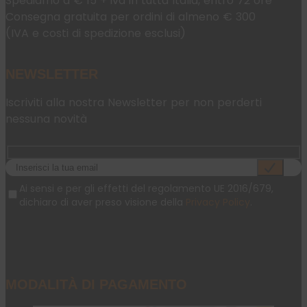
Spediamo a € 15 + iva in tutta Italia, entro 72 ore
Consegna gratuita per ordini di almeno € 300
(IVA e costi di spedizione esclusi)
NEWSLETTER
Iscriviti alla nostra Newsletter per non perderti
nessuna novità
Ai sensi e per gli effetti del regolamento UE 2016/679,
dichiaro di aver preso visione della
Privacy Policy
.
MODALITÀ DI PAGAMENTO