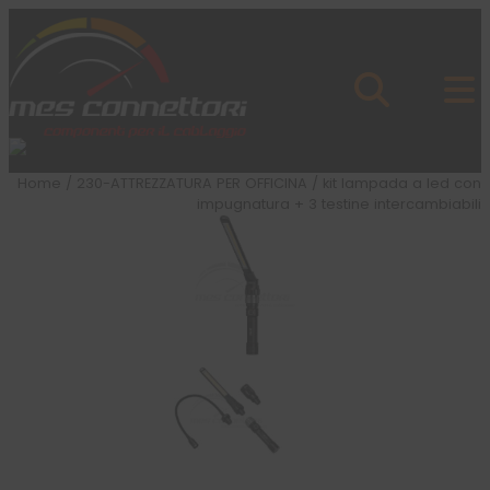
Skip to content
Azienda
Prodotti
Cataloghi
Brand
Home
/
230-ATTREZZATURA PER OFFICINA
/ kit lampada a led con
Applicazioni
impugnatura + 3 testine intercambiabili
News
Profilo