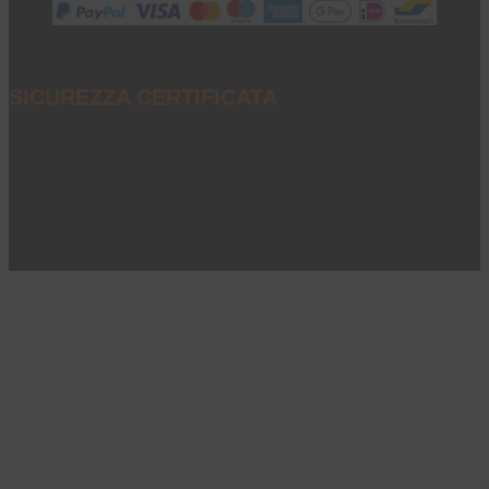
SICUREZZA CERTIFICATA
P.I. 02851040234 - © 2023 - All Rights Reserved
Privacy e note legali
|
Cookie policy