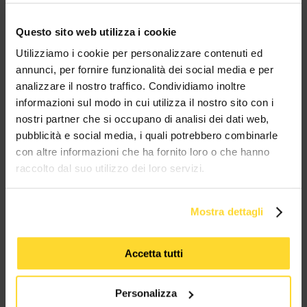
Ottieni il tuo sconto!
Questo sito web utilizza i cookie
Utilizziamo i cookie per personalizzare contenuti ed
BRAND CHE COLLABORANO CON
annunci, per fornire funzionalità dei social media e per
MES CONNETTORI
analizzare il nostro traffico. Condividiamo inoltre
informazioni sul modo in cui utilizza il nostro sito con i
nostri partner che si occupano di analisi dei dati web,
TUTTI I MARCHI UTILIZZATI SONO COPYRIGHT DELLE RISPETTIVE CASE
pubblicità e social media, i quali potrebbero combinarle
PRODUTTRICI
con altre informazioni che ha fornito loro o che hanno
raccolto dal suo utilizzo dei loro servizi.
Mostra dettagli
MES CONNETTORI
Accetta tutti
Via Maglio 19/21
Personalizza
37036 San Martino Buon Albergo (VR)