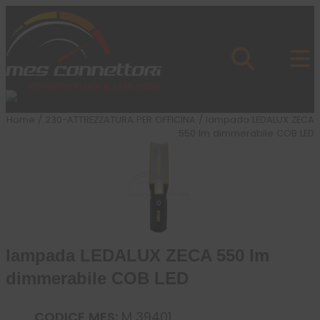
Skip to content
Azienda
Prodotti
Cataloghi
Brand
Home
/
230-ATTREZZATURA PER OFFICINA
/ lampada LEDALUX ZECA
Applicazioni
550 lm dimmerabile COB LED
News
Profilo
lampada LEDALUX ZECA 550 lm
dimmerabile COB LED
CODICE MES:
M 39401