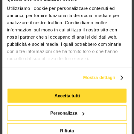
MES CONNETTORI
Utilizziamo i cookie per personalizzare contenuti ed
annunci, per fornire funzionalità dei social media e per
analizzare il nostro traffico. Condividiamo inoltre
TUTTI I MARCHI UTILIZZATI SONO COPYRIGHT DELLE RISPETTIVE CASE
PRODUTTRICI
informazioni sul modo in cui utilizza il nostro sito con i
nostri partner che si occupano di analisi dei dati web,
pubblicità e social media, i quali potrebbero combinarle
con altre informazioni che ha fornito loro o che hanno
raccolto dal suo utilizzo dei loro servizi.
Mostra dettagli
MES CONNETTORI
Accetta tutti
Via Maglio 19/21
37036 San Martino Buon Albergo (VR)
Personalizza
Tel:
+39 045 2221033
Rifiuta