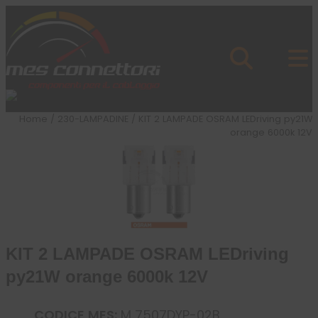
Skip to content
Azienda
Prodotti
Cataloghi
Brand
Home
/
230-LAMPADINE
/ KIT 2 LAMPADE OSRAM LEDriving py21W
Applicazioni
orange 6000k 12V
News
Profilo
KIT 2 LAMPADE OSRAM LEDriving
py21W orange 6000k 12V
CODICE MES:
M 7507DYP-02B