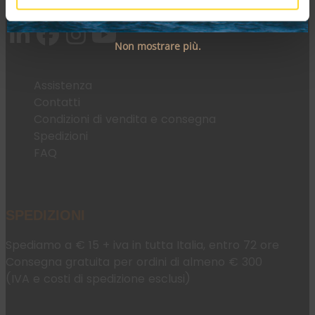
Email:
fromweb@mesconnettori.it
Non mostrare più.
Assistenza
Contatti
Condizioni di vendita e consegna
Spedizioni
FAQ
SPEDIZIONI
Spediamo a € 15 + iva in tutta Italia, entro 72 ore
Consegna gratuita per ordini di almeno € 300
(IVA e costi di spedizione esclusi)