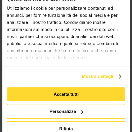
MES CONNETTORI
Utilizziamo i cookie per personalizzare contenuti ed
annunci, per fornire funzionalità dei social media e per
analizzare il nostro traffico. Condividiamo inoltre
TUTTI I MARCHI UTILIZZATI SONO COPYRIGHT DELLE RISPETTIVE CASE
PRODUTTRICI
informazioni sul modo in cui utilizza il nostro sito con i
nostri partner che si occupano di analisi dei dati web,
pubblicità e social media, i quali potrebbero combinarle
con altre informazioni che ha fornito loro o che hanno
raccolto dal suo utilizzo dei loro servizi.
Mostra dettagli
MES CONNETTORI
Accetta tutti
Via Maglio 19/21
37036 San Martino Buon Albergo (VR)
Personalizza
Tel:
+39 045 2221033
Rifiuta