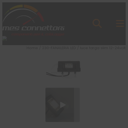
Skip to content
Azienda
Prodotti
Cataloghi
Brand
Home
/
230-FANALERIA LED
/ luce targa slim 12-24volt
Applicazioni
News
Profilo