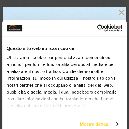
osizione
Lampeggiatore per sponde
luce le
Idrauliche 12-24volt
OLSA 12
Close
this
modul
HORPOL
MES
Questo sito web utilizza i cookie
20 ANNI
spedizioni 72h
Vendita
3500
di esperienza
15000 prodotti
in tutta Italia
B2B - B2C
clienti
a magazzino
Utilizziamo i cookie per personalizzare contenuti ed
Sei un'azienda?
Contattaci su
annunci, per fornire funzionalità dei social media e per
Whatsapp!
analizzare il nostro traffico. Condividiamo inoltre
Ottieni il tuo sconto!
informazioni sul modo in cui utilizza il nostro sito con i
nostri partner che si occupano di analisi dei dati web,
pubblicità e social media, i quali potrebbero combinarle
BRAND CHE COLLABORANO CON
con altre informazioni che ha fornito loro o che hanno
MES CONNETTORI
raccolto dal suo utilizzo dei loro servizi.
TUTTI I MARCHI UTILIZZATI SONO COPYRIGHT DELLE RISPETTIVE CASE
Mostra dettagli
PRODUTTRICI