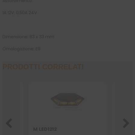
Assorbimento:

1A 12V; 0,50A 24V

Dimensione: 83 x 33 mm

Omologazione: E9
PRODOTTI CORRELATI
M LED1212
M LED2