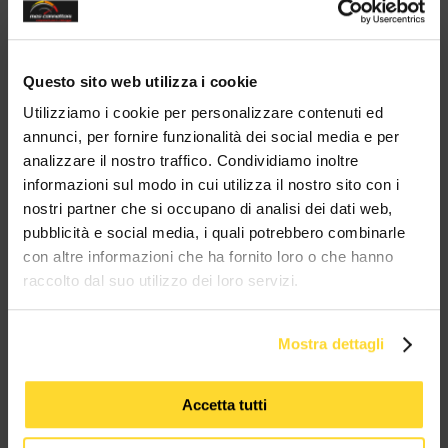
modul
15000 prodotti
in tutta Italia
B2B - B2C
clienti
a magazzino
Sei un'azienda?
Contattaci su
Whatsapp!
Ottieni il tuo sconto!
Questo sito web utilizza i cookie
Utilizziamo i cookie per personalizzare contenuti ed
annunci, per fornire funzionalità dei social media e per
BRAND CHE COLLABORANO CON
analizzare il nostro traffico. Condividiamo inoltre
informazioni sul modo in cui utilizza il nostro sito con i
MES CONNETTORI
nostri partner che si occupano di analisi dei dati web,
pubblicità e social media, i quali potrebbero combinarle
TUTTI I MARCHI UTILIZZATI SONO COPYRIGHT DELLE RISPETTIVE CASE
con altre informazioni che ha fornito loro o che hanno
PRODUTTRICI
raccolto dal suo utilizzo dei loro servizi.
Mostra dettagli
Accetta tutti
MES CONNETTORI