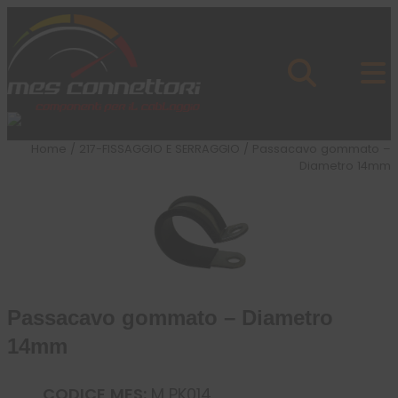
Skip to content
Azienda
Prodotti
Cataloghi
Brand
Home
/
217-FISSAGGIO E SERRAGGIO
/ Passacavo gommato –
Applicazioni
Diametro 14mm
News
Profilo
Passacavo gommato – Diametro
14mm
CODICE MES:
M PK014