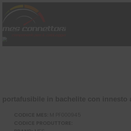
Skip to content
Azienda
Prodotti
Cataloghi
Brand
Applicazioni
News
Profilo
portafusibile in bachelite con innesto 
CODICE MES:
M PF000945
CODICE PRODUTTORE: