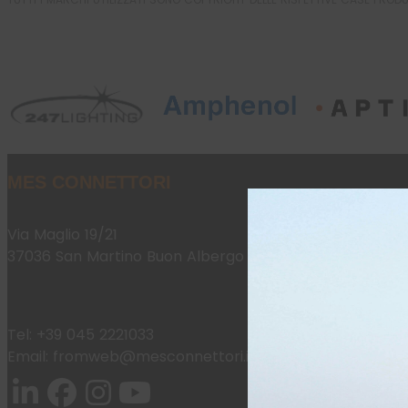
MES CONNETTORI
Via Maglio 19/21
37036 San Martino Buon Albergo (VR)
Tel:
+39 045 2221033
Email:
fromweb@mesconnettori.it