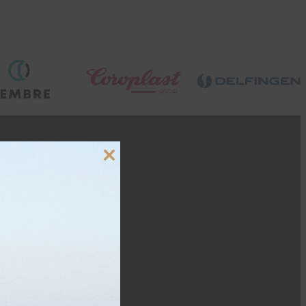
Close
this
module