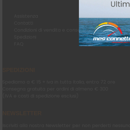
Assistenza
Contatti
Condizioni di vendita e consegna
Spedizioni
FAQ
SPEDIZIONI
Spediamo a € 15 + iva in tutta Italia, entro 72 ore
Consegna gratuita per ordini di almeno € 300
(IVA e costi di spedizione esclusi)
NEWSLETTER
Iscriviti alla nostra Newsletter per non perderti nessun