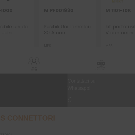
-1000
M PF001930
M 1101-10K
sibile uni da
Fusibili Uni Lamellari
kit portafusi
iedini
30 A con
V con perni
Derivazione e cavo
con asole
AWG 14
MES
MES
3500
clienti
Contattaci su
Whatsapp!
S CONNETTORI
UTTRICI