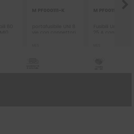
M PF000111-K
M PF001925
bili 80
portafusibile UNI 8
Fusibili Uni Lamell
 M10
vie con connettori
25 A con
polarizzati
Derivazione e ca
AWG 14
MES
MES
spedizioni 72h
Vendita
in tutta Italia
B2B - B2C