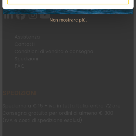
Email:
fromweb@mesconnettori.it
Non mostrare più.
Assistenza
Contatti
Condizioni di vendita e consegna
Spedizioni
FAQ
SPEDIZIONI
Spediamo a € 15 + iva in tutta Italia, entro 72 ore
Consegna gratuita per ordini di almeno € 300
(IVA e costi di spedizione esclusi)