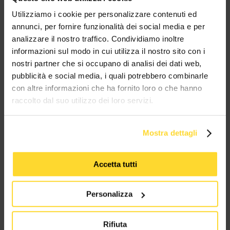
MES CONNETTORI
Utilizziamo i cookie per personalizzare contenuti ed
annunci, per fornire funzionalità dei social media e per
analizzare il nostro traffico. Condividiamo inoltre
TUTTI I MARCHI UTILIZZATI SONO COPYRIGHT DELLE RISPETTIVE CASE
PRODUTTRICI
informazioni sul modo in cui utilizza il nostro sito con i
nostri partner che si occupano di analisi dei dati web,
pubblicità e social media, i quali potrebbero combinarle
con altre informazioni che ha fornito loro o che hanno
raccolto dal suo utilizzo dei loro servizi.
Mostra dettagli
MES CONNETTORI
Accetta tutti
Via Maglio 19/21
37036 San Martino Buon Albergo (VR)
Personalizza
Tel:
+39 045 2221033
Rifiuta