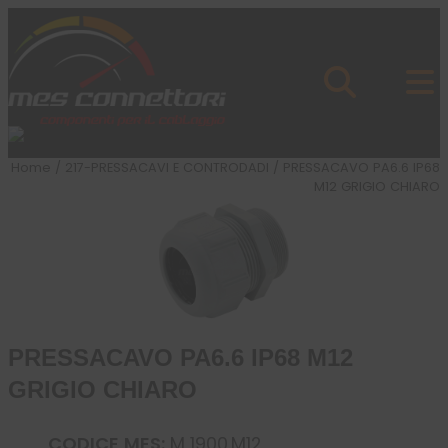
Skip to content
Azienda
Prodotti
Cataloghi
Brand
Home
/
217-PRESSACAVI E CONTRODADI
/ PRESSACAVO PA6.6 IP68
Applicazioni
M12 GRIGIO CHIARO
News
Profilo
PRESSACAVO PA6.6 IP68 M12
GRIGIO CHIARO
CODICE MES:
M 1900.M12