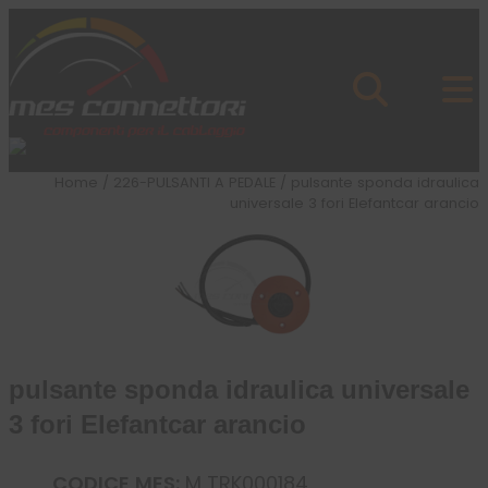
Skip to content
Azienda
Prodotti
Cataloghi
Brand
Home
/
226-PULSANTI A PEDALE
/ pulsante sponda idraulica
Applicazioni
universale 3 fori Elefantcar arancio
News
Profilo
pulsante sponda idraulica universale
3 fori Elefantcar arancio
CODICE MES:
M TRK000184