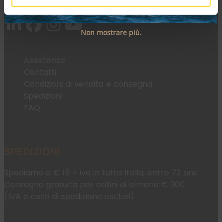
Email:
fromweb@mesconnettori.it
Non mostrare più.
Assistenza
Contatti
Condizioni di vendita e consegna
Spedizioni
FAQ
SPEDIZIONI
Spediamo a € 15 + iva in tutta Italia, entro 72 ore
Consegna gratuita per ordini di almeno € 300
(IVA e costi di spedizione esclusi)