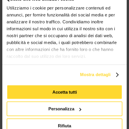
MES CONNETTORI
Utilizziamo i cookie per personalizzare contenuti ed
annunci, per fornire funzionalità dei social media e per
analizzare il nostro traffico. Condividiamo inoltre
TUTTI I MARCHI UTILIZZATI SONO COPYRIGHT DELLE RISPETTIVE CASE
PRODUTTRICI
informazioni sul modo in cui utilizza il nostro sito con i
nostri partner che si occupano di analisi dei dati web,
pubblicità e social media, i quali potrebbero combinarle
con altre informazioni che ha fornito loro o che hanno
raccolto dal suo utilizzo dei loro servizi.
Mostra dettagli
MES CONNETTORI
Accetta tutti
Via Maglio 19/21
37036 San Martino Buon Albergo (VR)
Personalizza
Tel:
+39 045 2221033
Rifiuta