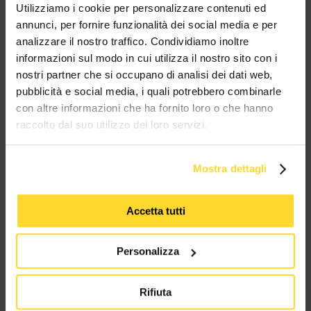
Utilizziamo i cookie per personalizzare contenuti ed
annunci, per fornire funzionalità dei social media e per
TUTTI I MARCHI UTILIZZATI SONO COPYRIGHT DELLE RISPETTIVE CASE
analizzare il nostro traffico. Condividiamo inoltre
PRODUTTRICI
informazioni sul modo in cui utilizza il nostro sito con i
nostri partner che si occupano di analisi dei dati web,
pubblicità e social media, i quali potrebbero combinarle
con altre informazioni che ha fornito loro o che hanno
raccolto dal suo utilizzo dei loro servizi.
MES CONNETTORI
Mostra dettagli
Via Maglio 19/21
Accetta tutti
37036 San Martino Buon Albergo (VR)
Personalizza
Tel:
+39 045 2221033
Rifiuta
Email:
fromweb@mesconnettori.it