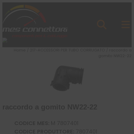
Skip to content
Azienda
Prodotti
Cataloghi
Brand
Home
/
217-ACCESSORI PER TUBO CORRUGATO
/ raccordo a
Applicazioni
gomito NW22-22
News
Profilo
raccordo a gomito NW22-22
CODICE MES:
M 7807401
CODICE PRODUTTORE:
7807401