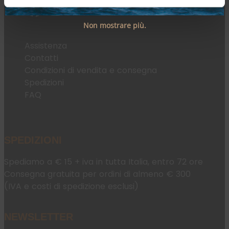
Non mostrare più.
Assistenza
Contatti
Condizioni di vendita e consegna
Spedizioni
FAQ
SPEDIZIONI
Spediamo a € 15 + iva in tutta Italia, entro 72 ore
Consegna gratuita per ordini di almeno € 300
(IVA e costi di spedizione esclusi)
NEWSLETTER