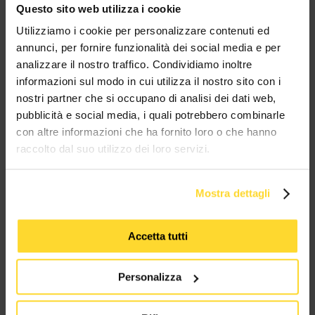
Questo sito web utilizza i cookie
BRAND CHE COLLABORANO CON
Utilizziamo i cookie per personalizzare contenuti ed
MES CONNETTORI
annunci, per fornire funzionalità dei social media e per
analizzare il nostro traffico. Condividiamo inoltre
TUTTI I MARCHI UTILIZZATI SONO COPYRIGHT DELLE RISPETTIVE CASE
informazioni sul modo in cui utilizza il nostro sito con i
PRODUTTRICI
nostri partner che si occupano di analisi dei dati web,
pubblicità e social media, i quali potrebbero combinarle
con altre informazioni che ha fornito loro o che hanno
raccolto dal suo utilizzo dei loro servizi.
Mostra dettagli
MES CONNETTORI
Accetta tutti
Via Maglio 19/21
37036 San Martino Buon Albergo (VR)
Personalizza