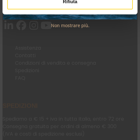
Rifiuta
Tel:
+39 045 2221033
Email:
fromweb@mesconnettori.it
Non mostrare più.
Assistenza
Contatti
Condizioni di vendita e consegna
Spedizioni
FAQ
SPEDIZIONI
Spediamo a € 15 + iva in tutta Italia, entro 72 ore
Consegna gratuita per ordini di almeno € 300
(IVA e costi di spedizione esclusi)