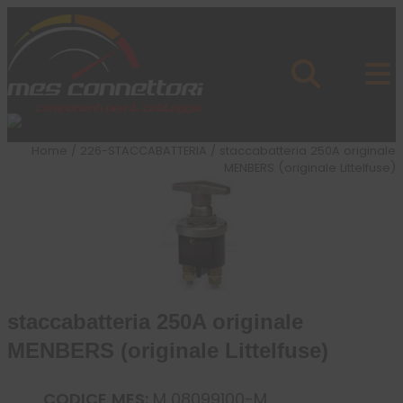
Skip to content
Azienda
Prodotti
Cataloghi
Brand
Home
/
226-STACCABATTERIA
/ staccabatteria 250A originale
Applicazioni
MENBERS (originale Littelfuse)
News
Profilo
staccabatteria 250A originale
MENBERS (originale Littelfuse)
CODICE MES:
M 08099100-M