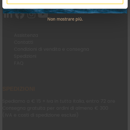
Email:
fromweb@mesconnettori.it
Non mostrare più.
Assistenza
Contatti
Condizioni di vendita e consegna
Spedizioni
FAQ
SPEDIZIONI
Spediamo a € 15 + iva in tutta Italia, entro 72 ore
Consegna gratuita per ordini di almeno € 300
(IVA e costi di spedizione esclusi)