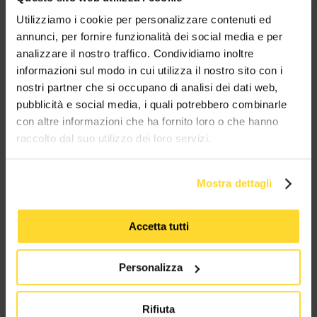
MES CONNETTORI
Utilizziamo i cookie per personalizzare contenuti ed
annunci, per fornire funzionalità dei social media e per
analizzare il nostro traffico. Condividiamo inoltre
TUTTI I MARCHI UTILIZZATI SONO COPYRIGHT DELLE RISPETTIVE CASE
PRODUTTRICI
informazioni sul modo in cui utilizza il nostro sito con i
nostri partner che si occupano di analisi dei dati web,
pubblicità e social media, i quali potrebbero combinarle
con altre informazioni che ha fornito loro o che hanno
raccolto dal suo utilizzo dei loro servizi.
Mostra dettagli
MES CONNETTORI
Accetta tutti
Via Maglio 19/21
37036 San Martino Buon Albergo (VR)
Personalizza
Tel:
+39 045 2221033
Rifiuta