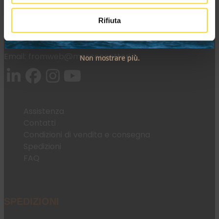
37036 San Martino Buon Albergo (VR)
Rifiuta
Tel:
+39 045 2221033
Email:
fromweb@mesconnettori.it
Non mostrare più.
Assistenza
Contatti
Condizioni di vendita e consegna
Spedizioni
FAQ
SPEDIZIONI