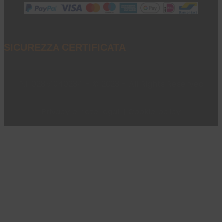
SICUREZZA CERTIFICATA
P.I. 02851040234 - © 2023 - All Rights Reserved
Privacy e note legali
|
Cookie policy