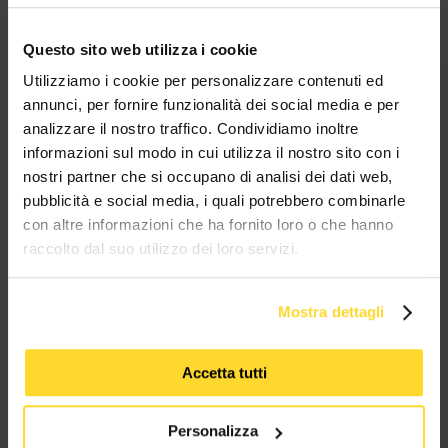
Whatsapp!
Ottieni il tuo sconto!
Questo sito web utilizza i cookie
Utilizziamo i cookie per personalizzare contenuti ed
BRAND CHE COLLABORANO CON
annunci, per fornire funzionalità dei social media e per
MES CONNETTORI
analizzare il nostro traffico. Condividiamo inoltre
informazioni sul modo in cui utilizza il nostro sito con i
nostri partner che si occupano di analisi dei dati web,
TUTTI I MARCHI UTILIZZATI SONO COPYRIGHT DELLE RISPETTIVE CASE
pubblicità e social media, i quali potrebbero combinarle
PRODUTTRICI
con altre informazioni che ha fornito loro o che hanno
raccolto dal suo utilizzo dei loro servizi.
Mostra dettagli
MES CONNETTORI
Accetta tutti
Via Maglio 19/21
Personalizza