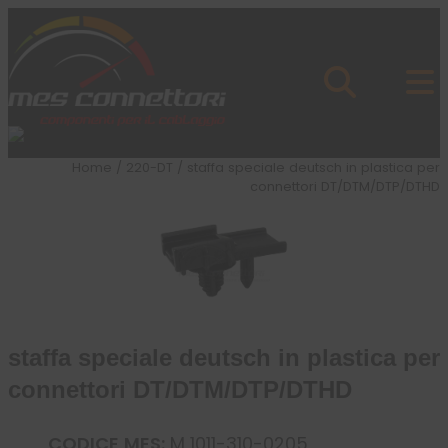
Skip to content
Azienda
Prodotti
Cataloghi
Brand
Home
/
220-DT
/ staffa speciale deutsch in plastica per
Applicazioni
connettori DT/DTM/DTP/DTHD
News
Profilo
staffa speciale deutsch in plastica per
connettori DT/DTM/DTP/DTHD
CODICE MES:
M 1011-310-0205