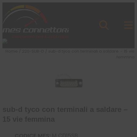
Skip to content
Azienda
Prodotti
Cataloghi
Brand
Home
/
220-SUB-D
/ sub-d tyco con terminali a saldare – 15 vie
Applicazioni
femmina
News
Profilo
sub-d tyco con terminali a saldare –
15 vie femmina
CODICE MES:
M CD15SB