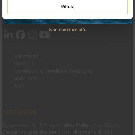
Rifiuta
Tel:
+39 045 2221033
Email:
fromweb@mesconnettori.it
Non mostrare più.
Assistenza
Contatti
Condizioni di vendita e consegna
Spedizioni
FAQ
SPEDIZIONI
Spediamo a € 15 + iva in tutta Italia, entro 72 ore
Consegna gratuita per ordini di almeno € 300