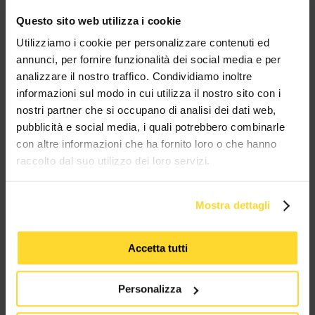
Questo sito web utilizza i cookie
BRAND CHE COLLABORANO CON
Utilizziamo i cookie per personalizzare contenuti ed
annunci, per fornire funzionalità dei social media e per
MES CONNETTORI
analizzare il nostro traffico. Condividiamo inoltre
informazioni sul modo in cui utilizza il nostro sito con i
TUTTI I MARCHI UTILIZZATI SONO COPYRIGHT DELLE RISPETTIVE CASE
nostri partner che si occupano di analisi dei dati web,
PRODUTTRICI
pubblicità e social media, i quali potrebbero combinarle
con altre informazioni che ha fornito loro o che hanno
raccolto dal suo utilizzo dei loro servizi.
Mostra dettagli
MES CONNETTORI
Accetta tutti
Via Maglio 19/21
37036 San Martino Buon Albergo (VR)
Personalizza