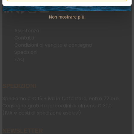
Non mostrare più.
Assistenza
Contatti
Condizioni di vendita e consegna
Spedizioni
FAQ
SPEDIZIONI
Spediamo a € 15 + iva in tutta Italia, entro 72 ore
Consegna gratuita per ordini di almeno € 300
(IVA e costi di spedizione esclusi)
NEWSLETTER