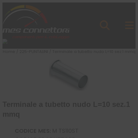
Skip to content
Azienda
Prodotti
Cataloghi
Brand
Home
/
225-PUNTALINI
/ Terminale a tubetto nudo L=10 sez.1 mmq
Applicazioni
News
Profilo
Terminale a tubetto nudo L=10 sez.1
mmq
CODICE MES:
M TS110ST