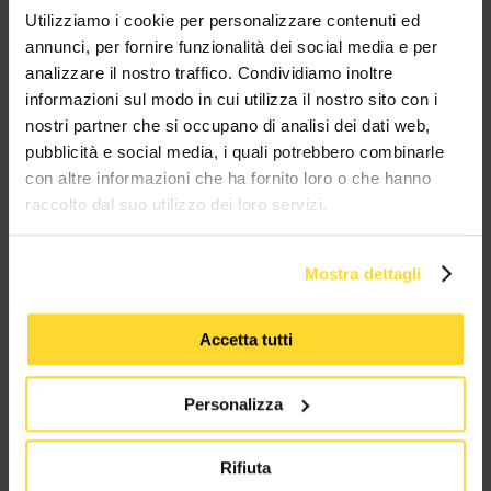
MES CONNETTORI
Utilizziamo i cookie per personalizzare contenuti ed
annunci, per fornire funzionalità dei social media e per
TUTTI I MARCHI UTILIZZATI SONO COPYRIGHT DELLE RISPETTIVE CASE
analizzare il nostro traffico. Condividiamo inoltre
PRODUTTRICI
informazioni sul modo in cui utilizza il nostro sito con i
nostri partner che si occupano di analisi dei dati web,
pubblicità e social media, i quali potrebbero combinarle
con altre informazioni che ha fornito loro o che hanno
raccolto dal suo utilizzo dei loro servizi.
MES CONNETTORI
Mostra dettagli
Via Maglio 19/21
Accetta tutti
37036 San Martino Buon Albergo (VR)
Personalizza
Tel:
+39 045 2221033
Rifiuta
Email:
fromweb@mesconnettori.it