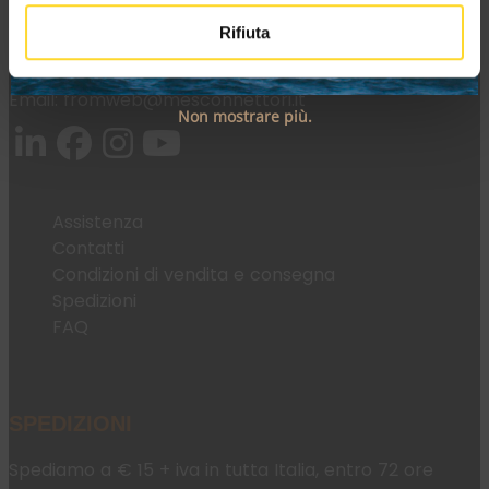
Rifiuta
Tel:
+39 045 2221033
Email:
fromweb@mesconnettori.it
Non mostrare più.
Assistenza
Contatti
Condizioni di vendita e consegna
Spedizioni
FAQ
SPEDIZIONI
Spediamo a € 15 + iva in tutta Italia, entro 72 ore