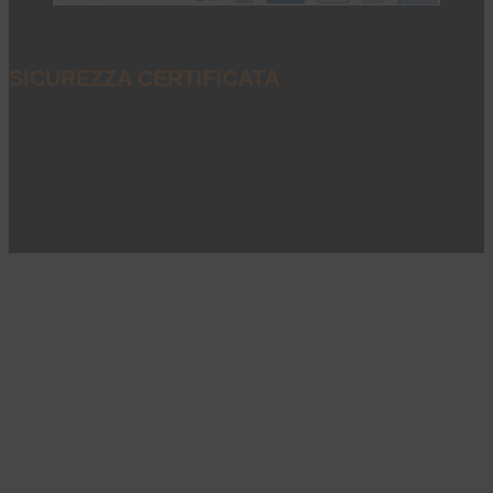
SICUREZZA CERTIFICATA
P.I. 02851040234 - © 2023 - All Rights Reserved
Privacy e note legali
|
Cookie policy