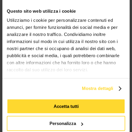
Questo sito web utilizza i cookie
Utilizziamo i cookie per personalizzare contenuti ed
BRAND CHE COLLABORANO CON
annunci, per fornire funzionalità dei social media e per
MES CONNETTORI
analizzare il nostro traffico. Condividiamo inoltre
informazioni sul modo in cui utilizza il nostro sito con i
TUTTI I MARCHI UTILIZZATI SONO COPYRIGHT DELLE RISPETTIVE CASE
nostri partner che si occupano di analisi dei dati web,
PRODUTTRICI
pubblicità e social media, i quali potrebbero combinarle
con altre informazioni che ha fornito loro o che hanno
raccolto dal suo utilizzo dei loro servizi.
Mostra dettagli
MES CONNETTORI
Accetta tutti
Via Maglio 19/21
Personalizza
37036 San Martino Buon Albergo (VR)