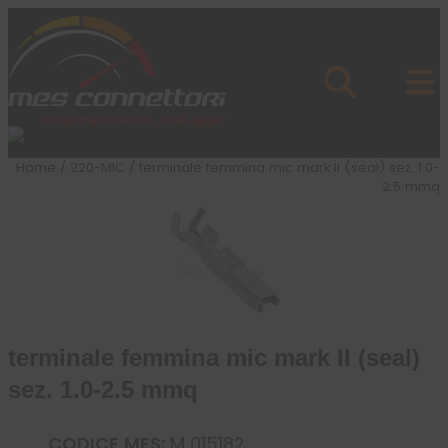
Skip to content
Azienda
Prodotti
Cataloghi
Brand
Home
/
220-MIC
/ terminale femmina mic mark II (seal) sez. 1.0-
Applicazioni
2.5 mmq
News
Profilo
terminale femmina mic mark II (seal)
sez. 1.0-2.5 mmq
CODICE MES:
M 015182