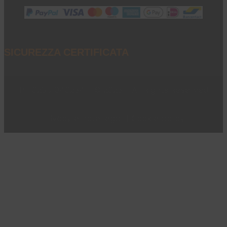
SICUREZZA CERTIFICATA
P.I. 02851040234 - © 2023 - All Rights Reserved
Privacy e note legali
|
Cookie policy