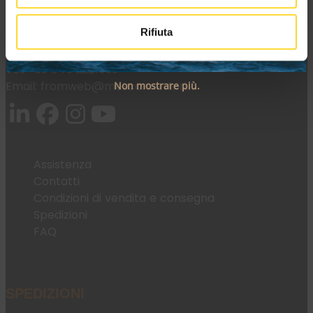
37036 San Martino Buon Albergo (VR)
Rifiuta
Tel:
+39 045 2221033
Email:
fromweb@mesconnettori.it
Non mostrare più.
Assistenza
Contatti
Condizioni di vendita e consegna
Spedizioni
FAQ
SPEDIZIONI