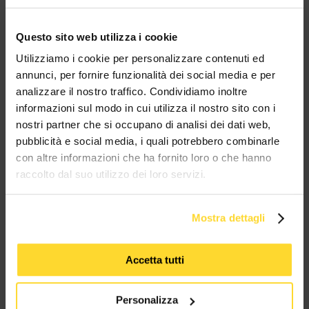
Whatsapp!
Ottieni il tuo sconto!
Questo sito web utilizza i cookie
Utilizziamo i cookie per personalizzare contenuti ed
BRAND CHE COLLABORANO CON
annunci, per fornire funzionalità dei social media e per
analizzare il nostro traffico. Condividiamo inoltre
MES CONNETTORI
informazioni sul modo in cui utilizza il nostro sito con i
nostri partner che si occupano di analisi dei dati web,
TUTTI I MARCHI UTILIZZATI SONO COPYRIGHT DELLE RISPETTIVE CASE
pubblicità e social media, i quali potrebbero combinarle
PRODUTTRICI
con altre informazioni che ha fornito loro o che hanno
raccolto dal suo utilizzo dei loro servizi.
Mostra dettagli
Accetta tutti
MES CONNETTORI
Via Maglio 19/21
Personalizza