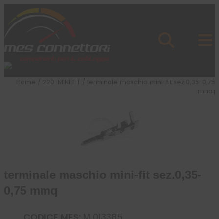
Skip to content
Azienda
Prodotti
Cataloghi
Brand
Home
/
220-MINI FIT
/ terminale maschio mini-fit sez.0,35-0,75
Applicazioni
mmq
News
Profilo
terminale maschio mini-fit sez.0,35-
0,75 mmq
CODICE MES:
M 013385