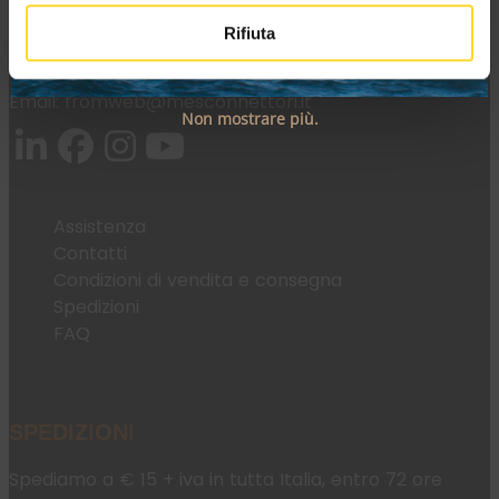
Rifiuta
Tel:
+39 045 2221033
Email:
fromweb@mesconnettori.it
Non mostrare più.
Assistenza
Contatti
Condizioni di vendita e consegna
Spedizioni
FAQ
SPEDIZIONI
Spediamo a € 15 + iva in tutta Italia, entro 72 ore