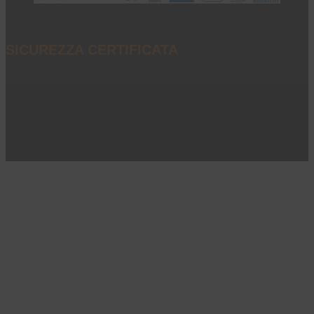
SICUREZZA CERTIFICATA
P.I. 02851040234 - © 2023 - All Rights Reserved
Privacy e note legali
|
Cookie policy