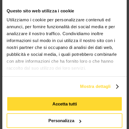
Questo sito web utilizza i cookie
Utilizziamo i cookie per personalizzare contenuti ed
BRAND CHE COLLABORANO CON
annunci, per fornire funzionalità dei social media e per
MES CONNETTORI
analizzare il nostro traffico. Condividiamo inoltre
informazioni sul modo in cui utilizza il nostro sito con i
TUTTI I MARCHI UTILIZZATI SONO COPYRIGHT DELLE RISPETTIVE CASE
nostri partner che si occupano di analisi dei dati web,
PRODUTTRICI
pubblicità e social media, i quali potrebbero combinarle
con altre informazioni che ha fornito loro o che hanno
raccolto dal suo utilizzo dei loro servizi.
Mostra dettagli
MES CONNETTORI
Accetta tutti
Via Maglio 19/21
Personalizza
37036 San Martino Buon Albergo (VR)