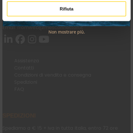
Rifiuta
Tel:
+39 045 2221033
Email:
fromweb@mesconnettori.it
Non mostrare più.
Assistenza
Contatti
Condizioni di vendita e consegna
Spedizioni
FAQ
SPEDIZIONI
Spediamo a € 15 + iva in tutta Italia, entro 72 ore