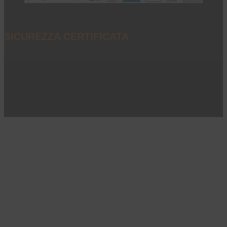
SICUREZZA CERTIFICATA
P.I. 02851040234 - © 2023 - All Rights Reserved
Privacy e note legali
|
Cookie policy