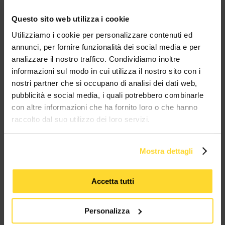
Questo sito web utilizza i cookie
Utilizziamo i cookie per personalizzare contenuti ed
BRAND CHE COLLABORANO CON
annunci, per fornire funzionalità dei social media e per
MES CONNETTORI
analizzare il nostro traffico. Condividiamo inoltre
informazioni sul modo in cui utilizza il nostro sito con i
TUTTI I MARCHI UTILIZZATI SONO COPYRIGHT DELLE RISPETTIVE CASE
nostri partner che si occupano di analisi dei dati web,
PRODUTTRICI
pubblicità e social media, i quali potrebbero combinarle
con altre informazioni che ha fornito loro o che hanno
raccolto dal suo utilizzo dei loro servizi.
Mostra dettagli
MES CONNETTORI
Accetta tutti
Via Maglio 19/21
Personalizza
37036 San Martino Buon Albergo (VR)