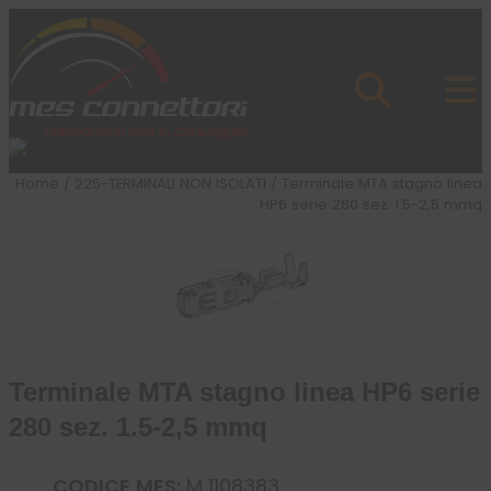
Skip to content
Azienda
Prodotti
Cataloghi
Brand
Home
/
225-TERMINALI NON ISOLATI
/ Terminale MTA stagno linea
Applicazioni
HP6 serie 280 sez. 1.5-2,5 mmq
News
Profilo
Terminale MTA stagno linea HP6 serie
280 sez. 1.5-2,5 mmq
CODICE MES:
M 1108383